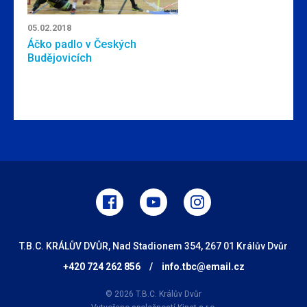
05.02.2018
Áčko padlo v Českých
Budějovicích
T.B.C. KRÁLŮV DVŮR, Nad Stadionem 354, 267 01 Králův Dvůr
+420 724 262 856
/
info.tbc@email.cz
© 2026 T.B.C. Králův Dvůr