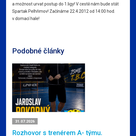
a možnost urvat postup do 1.ligy! V cestě nám bude stát
Spartak Pelhřimov! Začínáme 22.4.2012 od 14:00 hod.
v domací hale!
Podobné články
31.07.2026
Rozhovor s trenérem A- týmu.