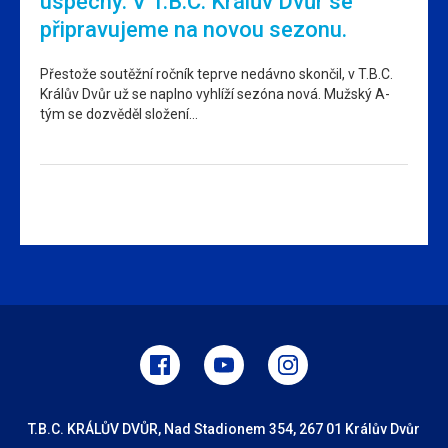
úspěchy. V T.B.C. Králův Dvůr se
připravujeme na novou sezonu.
Přestože soutěžní ročník teprve nedávno skončil, v T.B.C.
Králův Dvůr už se naplno vyhlíží sezóna nová. Mužský A-
tým se dozvěděl složení…
T.B.C. KRÁLŮV DVŮR, Nad Stadionem 354, 267 01 Králův Dvůr