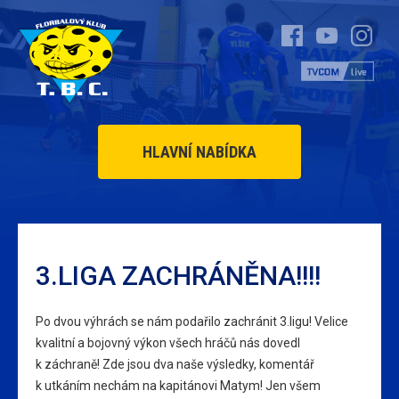
HLAVNÍ NABÍDKA
3.LIGA ZACHRÁNĚNA!!!!
Po dvou výhrách se nám podařilo zachránit 3.ligu! Velice
kvalitní a bojovný výkon všech hráčů nás dovedl
k záchraně! Zde jsou dva naše výsledky, komentář
k utkáním nechám na kapitánovi Matym! Jen všem