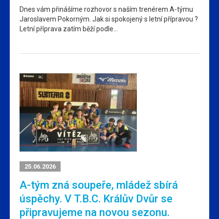
Dnes vám přinášíme rozhovor s naším trenérem A-týmu
Jaroslavem Pokorným. Jak si spokojený s letní přípravou ?
Letní příprava zatím běží podle…
25.06.2026
A-tým zná soupeře, mládež sbírá
úspěchy. V T.B.C. Králův Dvůr se
připravujeme na novou sezonu.