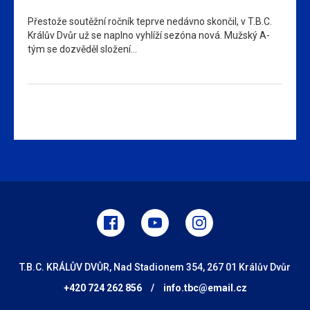
Přestože soutěžní ročník teprve nedávno skončil, v T.B.C.
Králův Dvůr už se naplno vyhlíží sezóna nová. Mužský A-
tým se dozvěděl složení…
T.B.C. KRÁLŮV DVŮR, Nad Stadionem 354, 267 01 Králův Dvůr
+420 724 262 856
/
info.tbc@email.cz