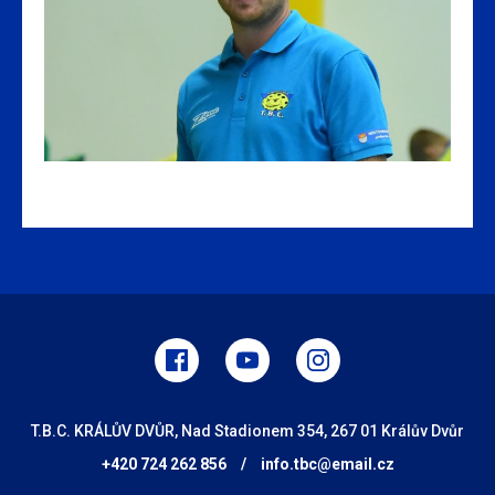
T.B.C. KRÁLŮV DVŮR, Nad Stadionem 354, 267 01 Králův Dvůr
+420 724 262 856
/
info.tbc@email.cz