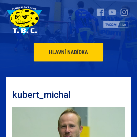
HLAVNÍ NABÍDKA
kubert_michal