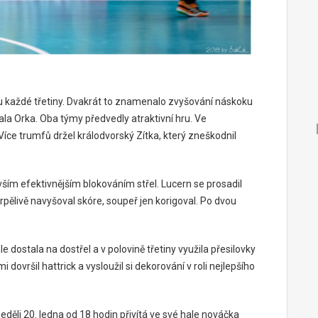
u každé třetiny. Dvakrát to znamenalo zvyšování náskoku
la Orka. Oba týmy předvedly atraktivní hru. Ve
íce trumfů držel králodvorský Zítka, který zneškodnil
m efektivnějším blokováním střel. Lucern se prosadil
rpělivě navyšoval skóre, soupeř jen korigoval. Po dvou
e dostala na dostřel a v polovině třetiny využila přesilovky
dovršil hattrick a vysloužil si dekorování v roli nejlepšího
eděli 20. ledna od 18 hodin přivítá ve své hale nováčka