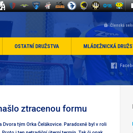
Členská sek
OSTATNÍ DRUŽSTVA
MLÁDEŽNICKÁ DRUŽS
Faceb
 našlo ztracenou formu
va Dvora tým Orka Čelákovice. Paradoxně byl v roli
Proto i ten netradiční úterní termín. Tak či onak,