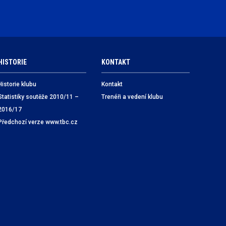
HISTORIE
KONTAKT
Historie klubu
Kontakt
Statistiky soutěže 2010/11 –
Trenéři a vedení klubu
2016/17
Předchozí verze www.tbc.cz