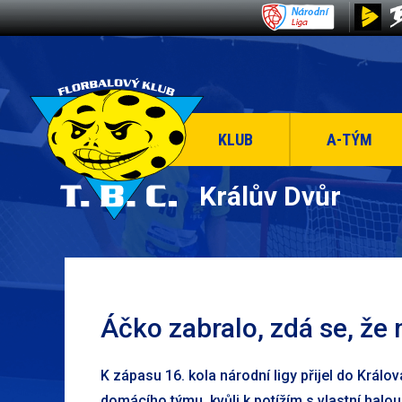
KLUB
A-TÝM
Králův Dvůr
Áčko zabralo, zdá se, že
K zápasu 16. kola národní ligy přijel do Králo
domácího týmu, kvůli k potížím s vlastní halou. 