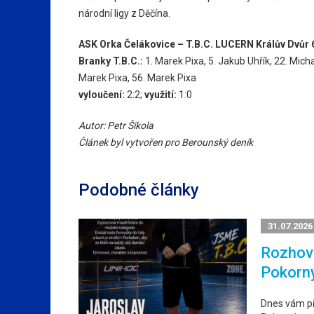
národní ligy z Děčína.
ASK Orka Čelákovice – T.B.C. LUCERN Králův Dvůr 6:8
Branky T.B.C.:
1. Marek Pixa, 5. Jakub Uhřík, 22. Micha
Marek Pixa, 56. Marek Pixa
vyloučení:
2:2;
využití:
1:0
Autor: Petr Šikola
Článek byl vytvořen pro Berounský deník
Podobné články
31.07.2026
Rozhovo
Pokorn
Dnes vám p