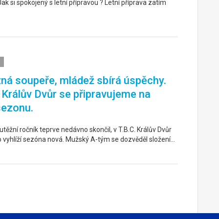
k si spokojený s letní přípravou ? Letní příprava zatím
ná soupeře, mládež sbírá úspěchy.
. Králův Dvůr se připravujeme na
sezonu.
těžní ročník teprve nedávno skončil, v T.B.C. Králův Dvůr
o vyhlíží sezóna nová. Mužský A-tým se dozvěděl složení…