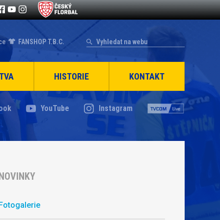
ce
FANSHOP T.B.C.
TVA
HISTORIE
KONTAKT
ook
YouTube
Instagram
NOVINKY
Fotogalerie