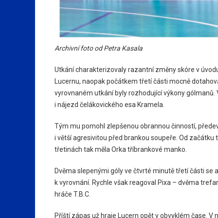
Archivní foto od Petra Kasala
Utkání charakterizovaly razantní změny skóre v úvod
Lucernu, naopak počátkem třetí části mocně dotahova
vyrovnaném utkání byly rozhodující výkony gólmanů. V
i nájezd čelákovického esa Kramela.
Tým mu pomohl zlepšenou obrannou činností, předevší
i větší agresivitou před brankou soupeře. Od začátku t
třetinách tak měla Orka tříbrankové manko.
Dvěma slepenými góly ve čtvrté minutě třetí části se al
k vyrovnání. Rychle však reagoval Pixa – dvěma trefami 
hráče T.B.C.
Příští zápas už hraje Lucern opět v obvyklém čase. V n