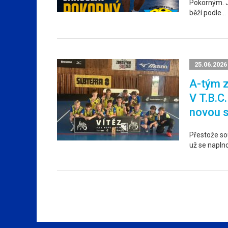
Pokorným. Ja
běží podle…
25.06.2026
A-tým z
V T.B.C
novou 
Přestože sou
už se napln