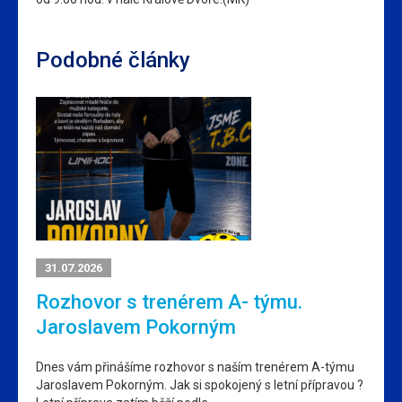
Podobné články
31.07.2026
Rozhovor s trenérem A- týmu.
Jaroslavem Pokorným
Dnes vám přinášíme rozhovor s naším trenérem A-týmu
Jaroslavem Pokorným. Jak si spokojený s letní přípravou ?