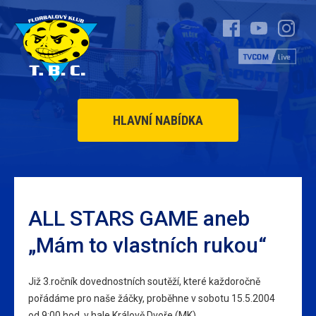
HLAVNÍ NABÍDKA
ALL STARS GAME aneb
„Mám to vlastních rukou“
Již 3.ročník dovednostních soutěží, které každoročně
pořádáme pro naše žáčky, proběhne v sobotu 15.5.2004
od 9:00 hod. v hale Králově Dvoře.(MK)