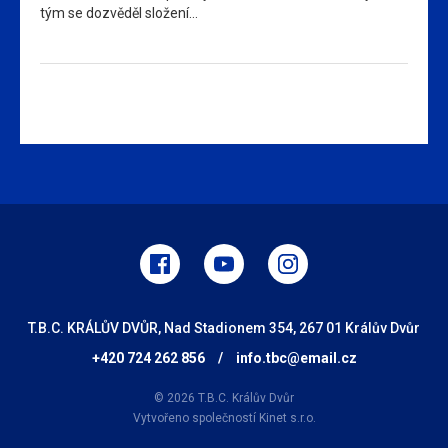
tým se dozvěděl složení…
T.B.C. KRÁLŮV DVŮR, Nad Stadionem 354, 267 01 Králův Dvůr
+420 724 262 856
/
info.tbc@email.cz
© 2026 T.B.C. Králův Dvůr
Vytvořeno společností
Kinet s.r.o.