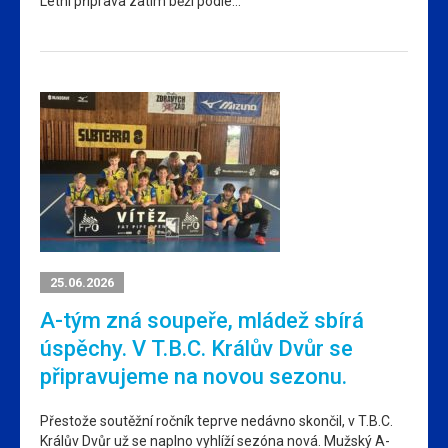
Letní příprava zatím běží podle…
25.06.2026
A-tým zná soupeře, mládež sbírá
úspěchy. V T.B.C. Králův Dvůr se
připravujeme na novou sezonu.
Přestože soutěžní ročník teprve nedávno skončil, v T.B.C.
Králův Dvůr už se naplno vyhlíží sezóna nová. Mužský A-