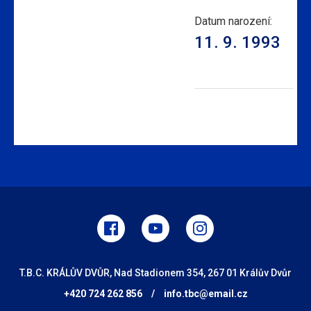
Datum narození:
11. 9. 1993
T.B.C. KRÁLŮV DVŮR, Nad Stadionem 354, 267 01 Králův Dvůr
+420 724 262 856
/
info.tbc@email.cz