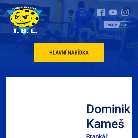
HLAVNÍ NABÍDKA
Dominik
Kameš
Brankář