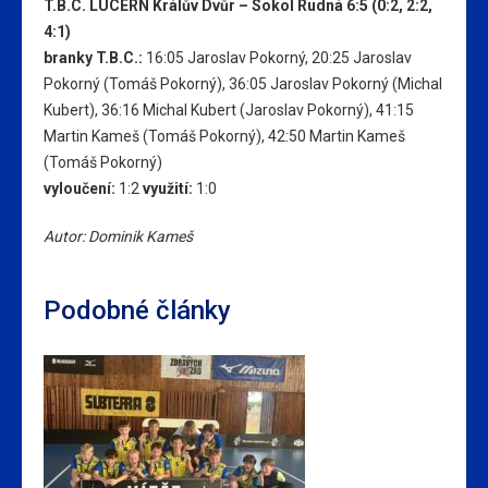
T.B.C. LUCERN Králův Dvůr – Sokol Rudná 6:5 (0:2, 2:2,
4:1)
branky T.B.C.:
16:05
Jaroslav Pokorný,
20:25
Jaroslav
Pokorný (Tomáš Pokorný),
36:05
Jaroslav Pokorný (Michal
Kubert),
36:16
Michal Kubert (Jaroslav Pokorný),
41:15
Martin Kameš (Tomáš Pokorný),
42:50
Martin Kameš
(Tomáš Pokorný)
vyloučení:
1:2
využití:
1:0
Autor: Dominik Kameš
Podobné články