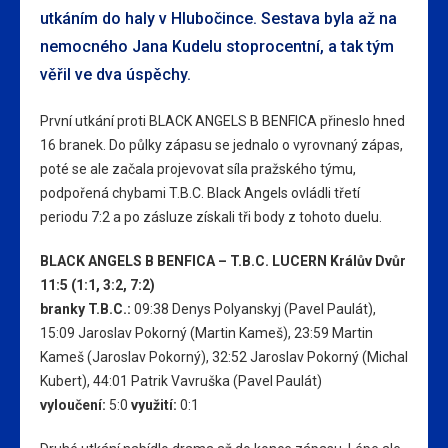
utkáním do haly v Hlubočince. Sestava byla až na
nemocného Jana Kudelu stoprocentní, a tak tým
věřil ve dva úspěchy.
První utkání proti BLACK ANGELS B BENFICA přineslo hned
16 branek. Do půlky zápasu se jednalo o vyrovnaný zápas,
poté se ale začala projevovat síla pražského týmu,
podpořená chybami T.B.C. Black Angels ovládli třetí
periodu 7:2 a po zásluze získali tři body z tohoto duelu.
BLACK ANGELS B BENFICA – T.B.C. LUCERN Králův Dvůr
11:5 (1:1, 3:2, 7:2)
branky T.B.C.:
09:38
Denys Polyanskyj
(Pavel Paulát),
15:09
Jaroslav Pokorný
(Martin Kameš),
23:59
Martin
Kameš
(Jaroslav Pokorný),
32:52
Jaroslav Pokorný
(Michal
Kubert),
44:01
Patrik Vavruška
(Pavel Paulát)
vyloučení:
5:0
využití:
0:1