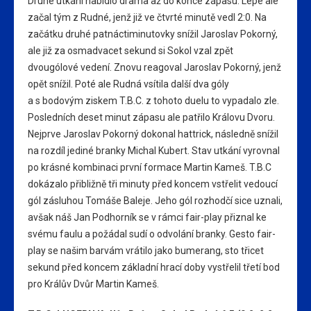
Druhé utkání nabídlo drama až do konce zápasu. Lépe ale
začal tým z Rudné, jenž již ve čtvrté minutě vedl 2:0. Na
začátku druhé patnáctiminutovky snížil Jaroslav Pokorný,
ale již za osmadvacet sekund si Sokol vzal zpět
dvougólové vedení. Znovu reagoval Jaroslav Pokorný, jenž
opět snížil. Poté ale Rudná vsítila další dva góly
a s bodovým ziskem T.B.C. z tohoto duelu to vypadalo zle.
Posledních deset minut zápasu ale patřilo Královu Dvoru.
Nejprve Jaroslav Pokorný dokonal hattrick, následně snížil
na rozdíl jediné branky Michal Kubert. Stav utkání vyrovnal
po krásné kombinaci první formace Martin Kameš. T.B.C
dokázalo přibližně tři minuty před koncem vstřelit vedoucí
gól zásluhou Tomáše Baleje. Jeho gól rozhodčí sice uznali,
avšak náš Jan Podhorník se v rámci fair-play přiznal ke
svému faulu a požádal sudí o odvolání branky. Gesto fair-
play se našim barvám vrátilo jako bumerang, sto třicet
sekund před koncem základní hrací doby vystřelil třetí bod
pro Králův Dvůr Martin Kameš.