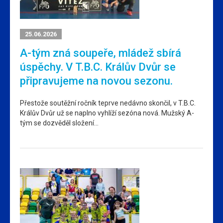
25.06.2026
A-tým zná soupeře, mládež sbírá
úspěchy. V T.B.C. Králův Dvůr se
připravujeme na novou sezonu.
Přestože soutěžní ročník teprve nedávno skončil, v T.B.C.
Králův Dvůr už se naplno vyhlíží sezóna nová. Mužský A-
tým se dozvěděl složení…