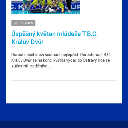
25.06.2026
Úspěšný květen mládeže T.B.C.
Králův Dvůr
Dorost došel mezi šestnáct nejlepších Dorostenci T.B.C.
Králův Dvůr se na konci května vydali do Ostravy, kde se
zúčastnili tradičního…