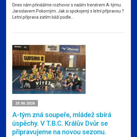
Dnes vám přinášíme rozhovor s naším trenérem A-týmu
Jaroslavem Pokorným. Jak si spokojený s letní přípravou ?
Letní příprava zatím běží podle…
25.06.2026
A-tým zná soupeře, mládež sbírá
úspěchy. V T.B.C. Králův Dvůr se
připravujeme na novou sezonu.