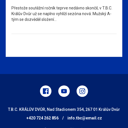
Přestože soutěžní ročník teprve nedávno skončil, v T.B.C.
Králův Dvůr už se naplno vyhlíží sezóna nová. Mužský A-
tým se dozvěděl složení…
T.B.C. KRÁLŮV DVŮR, Nad Stadionem 354, 267 01 Králův Dvůr
+420 724 262 856
/
info.tbc@email.cz