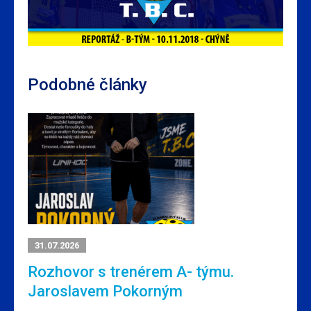
Podobné články
31.07.2026
Rozhovor s trenérem A- týmu.
Jaroslavem Pokorným