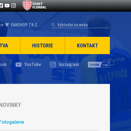
ce
FANSHOP T.B.C.
TVA
HISTORIE
KONTAKT
ook
YouTube
Instagram
NOVINKY
Fotogalerie