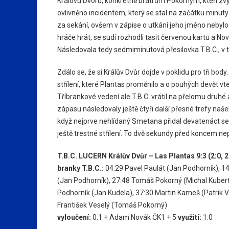
Královu Dvoru, konkrétně bratrům Pokorným, kteří zvý
ovlivněno incidentem, který se stal na začátku minu
za sekání, ovšem v zápise o utkání jeho jméno nebylo
hráče hrát, se sudí rozhodli tasit červenou kartu a No
Následovala tedy sedmiminutová přesilovka T.B.C., v té
Zdálo se, že si Králův Dvůr dojde v poklidu pro tři bo
střílení, které Plantas proměnilo a o pouhých devět vte
Tříbrankové vedení ale T.B.C. vrátil na přelomu druh
zápasu následovaly ještě čtyři další přesné trefy naš
když nejprve nehlídaný Smetana přidal devatenáct sek
ještě trestné střílení. To dvě sekundy před koncem nep
T.B.C. LUCERN Králův Dvůr – Las Plantas 9:3 (2:0, 2:
branky T.B.C.:
04:29
Pavel Paulát
(Jan Podhorník),
14
(Jan Podhorník),
27:48
Tomáš Pokorný
(Michal Kubert
Podhorník
(Jan Kudela),
37:30
Martin Kameš
(Patrik 
František Veselý
(Tomáš Pokorný)
vyloučení:
0:1 + Adam Novák ČK1 + 5
využití:
1:0