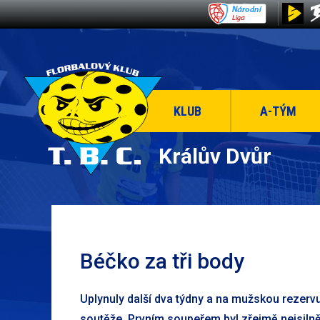
KLUB
A-TÝM
Králův Dvůr
Béčko za tři body
Uplynuly další dva týdny a na mužskou rezervu 
soutěže. Prvním soupeřem byl zřejmě nejsilněj