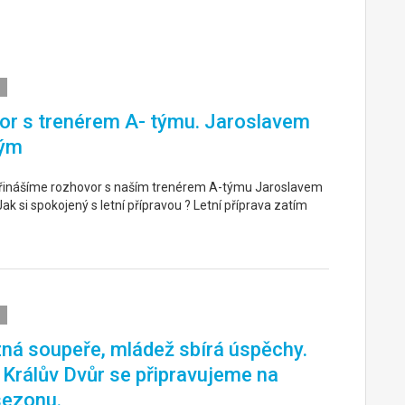
r s trenérem A- týmu. Jaroslavem
ým
řinášíme rozhovor s naším trenérem A-týmu Jaroslavem
k si spokojený s letní přípravou ? Letní příprava zatím
ná soupeře, mládež sbírá úspěchy.
. Králův Dvůr se připravujeme na
sezonu.