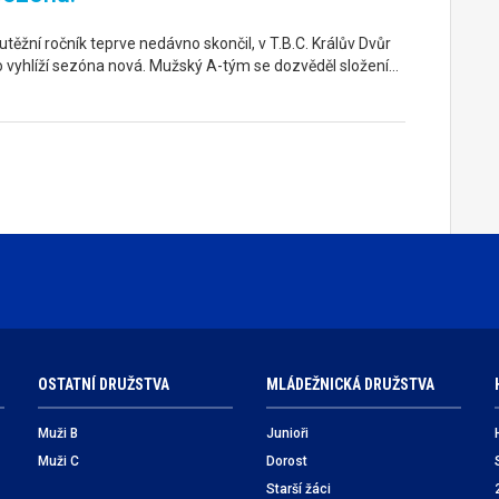
těžní ročník teprve nedávno skončil, v T.B.C. Králův Dvůr
o vyhlíží sezóna nová. Mužský A-tým se dozvěděl složení…
OSTATNÍ DRUŽSTVA
MLÁDEŽNICKÁ DRUŽSTVA
Muži B
Junioři
Muži C
Dorost
Starší žáci