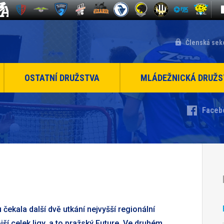
Členská sek
OSTATNÍ DRUŽSTVA
MLÁDEŽNICKÁ DRUŽS
Faceb
čekala další dvě utkání nejvyšší regionální
ší celek ligy, a to pražský Future. Ve druhém