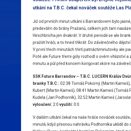
utkání na T.B.C. čekal nováček soutěže Las Pl
Již od prvních minut utkání s Barrandovem bylo jasné,
především do brány Pražanů, celkem jich tam nasázel 
Hirschbricha jen dvakrát. V druhé periodě se ale bran
pražští hráči, a to hned třikrát. Do závěrečného dějst
V první třech minutách třetí patnáctiminutovky ale padly
Poté ale Future třemi góly rozhodl o svém vítězství a z
minutu a půl před koncem korigovat skóre na závěreč
SSK Future Barrandov – T.B.C. LUCERN Králův Dvůr 1
branky T.B.C.:
02:38
Tomáš Pokorný
(Martin Kameš)
Kubert
(Martin Kameš),
08:41
Martin Kameš
(Tomáš P
Kudela
(Jan Podhorník),
32:52
Martin Kameš
(Jarosla
vyloučení:
2:0
využití:
0:0
V dalším utkání čekal na naše hráče nováček soutěže, 
minutě, když přesnou nahrávku Podhorníka uklidil do odk