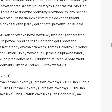
šili šest sekund před koncem periody na 2:0. Utkání bylo
ty devatenácté. Adam Novák z týmu Plantas byl vyloučen
. I přes naše důrazné promluvy k rozhodčím, aby nechali
váka vyloučit na dalších pět minut a do konce utkání.
 dokázal vsítit jediný gól početní převahy Jan Kudela.
dy. Avšak po vysoké noze Vavrušky bylo nařízeno trestné
řin později snížil na rozdíl jediného gólu Smetana.
é a třetí třetiny dvěma brankami Tomáš Pokorný. Do konce
eho B-týmu. Úplný závěr duelu jsme ale úplně nezvládli,
und před koncem svůj druhý gól v utkání a poté zařídil
roměnil Ullman a Králův Dvůr tak zvítězil 9:3.
2, 5:1)
:54
Tomáš Pokorný
(Jaroslav Pokorný),
21:33
Jan Kudela
),
30:30
Tomáš Pokorný
(Jaroslav Pokorný),
35:09
Jan
Vavruška),
39:01
Patrik Vavruška
(Jan Podhorník),
44:05