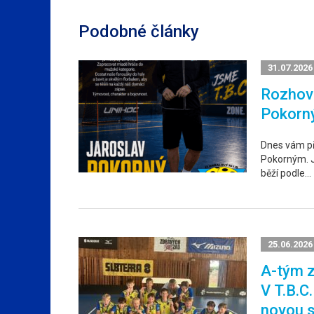
Podobné články
31.07.2026
Rozhovo
Pokorn
Dnes vám p
Pokorným. Ja
běží podle…
25.06.2026
A-tým z
V T.B.C
novou 