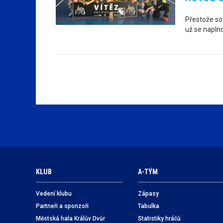
Přestože sou
už se napln
KLUB
A-TÝM
Vedení klubu
Zápasy
Partneři a sponzoři
Tabulka
Městská hala Králův Dvůr
Statistiky hráčů