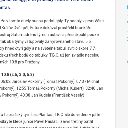
antas.
 že v tomto duely budou padat góly. Ty padaly v první části
Králův Dvůr pět, Future dokázal prostřelit brankáře
kostroj žlutomodrého týmu zastavil a přesně pálili pouze
ví tak oba týmy vstupovaly za vyrovnaného stavu 5:5.
 hned čtyři góly a na světelné tabuli svítilo skóre 7:7.
isku třech bodů do tabulky. T.B.C. už jen zvládlo necelou
ných 10:8 pro Pražany.
0:8 (2:5, 3:0, 5:3)
,
06:02
Jaroslav Pokorný
(Tomáš Pokorný),
07:37
Michal
okorný),
12:55
Tomáš Pokorný
(Michal Kubert),
32:40
Jan
v Pokorný),
43:38
Jan Kudela
(František Veselý)
a to pražský tým Las Plantas. T.B.C. šlo do vedení v páté
ryté klece junior Pavel Paulát. I závěr třetiny patřil