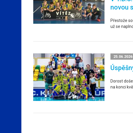
novou 
Přestože sou
už se napln
25.06.2026
Úspěšný
Dorost došel
na konci kvě