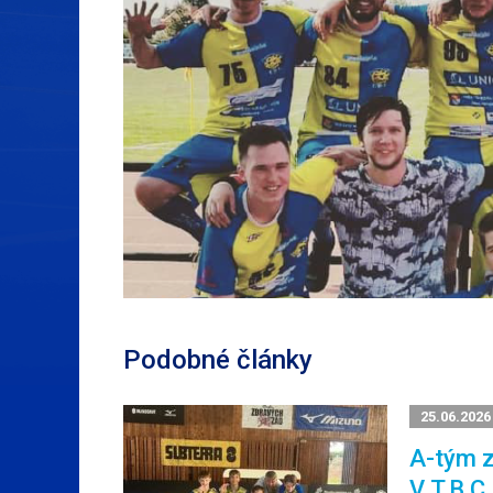
Podobné články
25.06.2026
A-tým z
V T.B.C