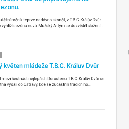
sezonu.
těžní ročník teprve nedávno skončil, v T.B.C. Králův Dvůr
o vyhlíží sezóna nová. Mužský A-tým se dozvěděl složení…
 květen mládeže T.B.C. Králův Dvůr
 mezi šestnáct nejlepších Dorostenci T.B.C. Králův Dvůr se
tna vydali do Ostravy, kde se zúčastnili tradičního…