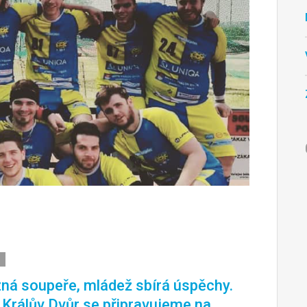
ná soupeře, mládež sbírá úspěchy.
. Králův Dvůr se připravujeme na