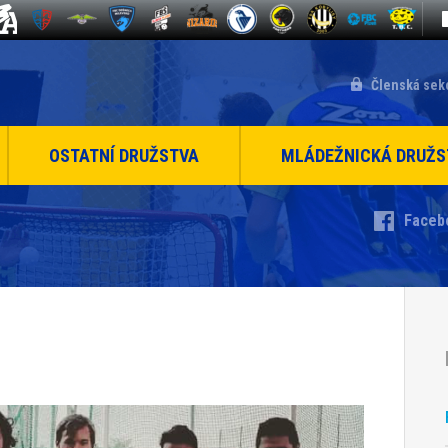
Členská sek
OSTATNÍ DRUŽSTVA
MLÁDEŽNICKÁ DRUŽS
Faceb