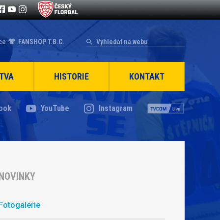
ce
FANSHOP T.B.C.
TVA
HISTORIE
KONTAKT
ook
YouTube
Instagram
NOVINKY
Fotogalerie