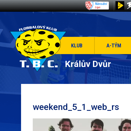
KLUB
A-TÝM
Králův Dvůr
weekend_5_1_web_rs