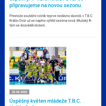
připravujeme na novou sezonu.
Přestože soutěžní ročník teprve nedávno skončil, v T.B.C.
Králův Dvůr už se naplno vyhlíží sezóna nová. Mužský A-
tým se dozvěděl složení…
25.06.2026
Úspěšný květen mládeže T.B.C.