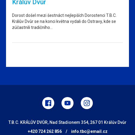
Králův Dvůr
Dorost došel mezi šestnáct nejlepších Dorostenci T.B.C.
Králův Dvůr se na konci května vydali do Ostravy, kde se
zúčastnili tradičního…
T.B.C. KRÁLŮV DVŮR, Nad Stadionem 354, 267 01 Králův Dvůr
+420 724 262 856
/
info.tbc@email.cz