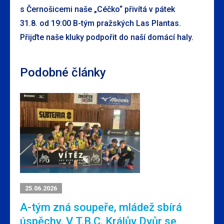
s Černošicemi naše „Céčko“ přivítá v pátek
31.8. od 19:00 B-tým pražských Las Plantas.
Přijďte naše kluky podpořit do naší domácí haly.
Podobné články
25.06.2026
A-tým zná soupeře, mládež sbírá
úspěchy. V T.B.C. Králův Dvůr se