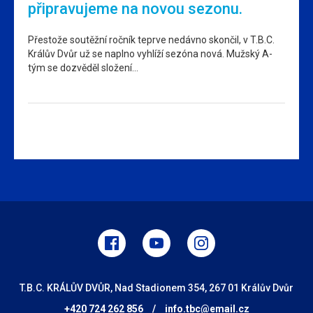
připravujeme na novou sezonu.
Přestože soutěžní ročník teprve nedávno skončil, v T.B.C.
Králův Dvůr už se naplno vyhlíží sezóna nová. Mužský A-
tým se dozvěděl složení…
T.B.C. KRÁLŮV DVŮR, Nad Stadionem 354, 267 01 Králův Dvůr
+420 724 262 856
/
info.tbc@email.cz