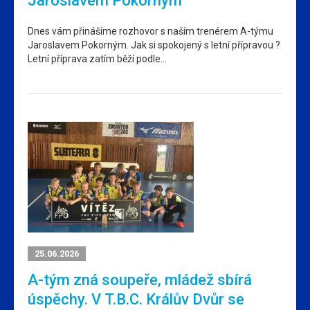
Jaroslavem Pokorným
Dnes vám přinášíme rozhovor s naším trenérem A-týmu
Jaroslavem Pokorným. Jak si spokojený s letní přípravou ?
Letní příprava zatím běží podle…
25.06.2026
A-tým zná soupeře, mládež sbírá
úspěchy. V T.B.C. Králův Dvůr se