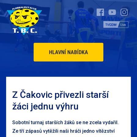
HLAVNÍ NABÍDKA
Z Čakovic přivezli starší
žáci jednu výhru
Sobotní turnaj starších žáků se ne zcela vydařil.
Ze tří zápasů vytěžili naši hráči jedno vítězství