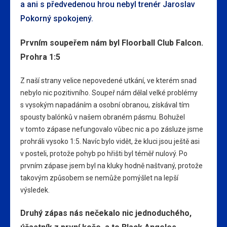
a ani s předvedenou hrou nebyl trenér Jaroslav
Pokorný spokojený.
Prvním soupeřem nám byl Floorball Club Falcon.
Prohra 1:5
Z naší strany velice nepovedené utkání, ve kterém snad
nebylo nic pozitivního. Soupeř nám dělal velké problémy
s vysokým napadáním a osobní obranou, získával tím
spousty balónků v našem obraném pásmu. Bohužel
v tomto zápase nefungovalo vůbec nic a po zásluze jsme
prohráli vysoko 1:5. Navíc bylo vidět, že kluci jsou ještě asi
v posteli, protože pohyb po hřišti byl téměř nulový. Po
prvním zápase jsem byl na kluky hodně naštvaný, protože
takovým způsobem se nemůže pomýšlet na lepší
výsledek.
Druhý zápas nás nečekalo nic jednoduchého,