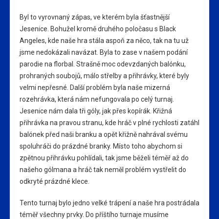
Byl to vyrovnaný zápas, ve kterém byla šťastnější
Jesenice. Bohužel kromě druhého poločasu s Black
Angeles, kde naše hra stála aspoň za něco, tak na tu už
jsme nedokázali navázat. Byla to zase v našem podání
parodie na florbal. Strašně moc odevzdaných balónku,
prohraných soubojů, málo střelby a přihrávky, které byly
velmi nepřesné. Další problém byla naše mizerná
rozehrávka, která nám nefungovala po celý turnaj.
Jesenice nám dala tři góly, jak přes kopírák. Křižná
přihrávka na pravou stranu, kde hráč v plné rychlosti zatáhl
balónek před naši branku a opět křižně nahrával svému
spoluhráči do prázdné branky. Místo toho abychom si
zpětnou přihrávku pohlídali, tak jsme běželi téměř až do
našeho gólmana a hráč tak neměl problém vystřelit do
odkryté prázdné klece.
Tento turnaj bylo jedno velké trápení a naše hra postrádala
téměř všechny prvky. Do příštího turnaje musíme