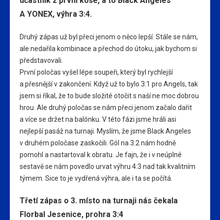
účastník z první koše, a to Black Angeles
A YONEX, výhra 3:4.
Druhý zápas už byl přeci jenom o něco lepší. Stále se nám,
ale nedařila kombinace a přechod do útoku, jak bychom si
představovali.
První poločas vyšel lépe soupeři, který byl rychlejší
a přesnější v zakončení. Když už to bylo 3:1 pro Angels, tak
jsem si říkal, že to bude složité otočit s naší ne moc dobrou
hrou. Ale druhý poločas se nám přeci jenom začalo dařit
a více se držet na balónku. V této fázi jsme hráli asi
nejlepší pasáž na turnaji. Myslím, že jsme Black Angeles
v druhém poločase zaskočili. Gól na 3:2 nám hodně
pomohl a nastartoval k obratu. Je fajn, že i v neúplné
sestavě se nám povedlo urvat výhru 4:3 nad tak kvalitním
týmem. Sice to je vydřená výhra, ale i ta se počítá.
Třetí zápas o 3. místo na turnaji nás čekala
Florbal Jesenice, prohra 3:4