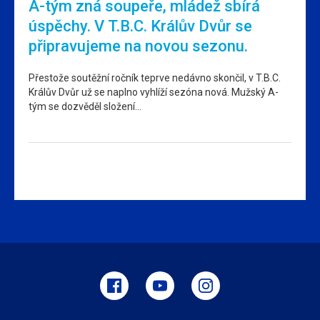
A-tým zná soupeře, mládež sbírá
úspěchy. V T.B.C. Králův Dvůr se
připravujeme na novou sezonu.
Přestože soutěžní ročník teprve nedávno skončil, v T.B.C.
Králův Dvůr už se naplno vyhlíží sezóna nová. Mužský A-
tým se dozvěděl složení…