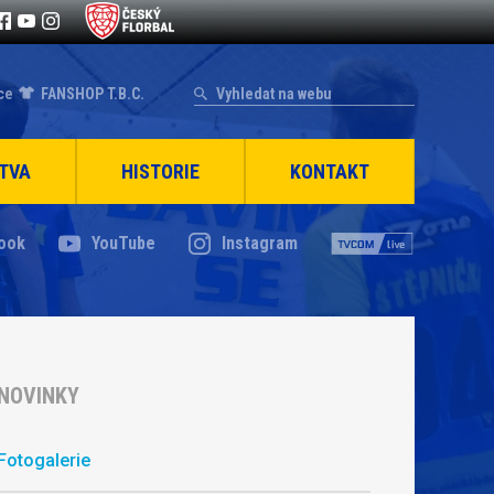
ce
FANSHOP T.B.C.
TVA
HISTORIE
KONTAKT
ook
YouTube
Instagram
NOVINKY
Fotogalerie