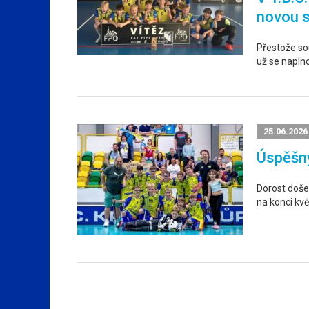
novou 
Přestože sou
už se napln
25.06.2026
Úspěšný
Dorost došel
na konci kvě