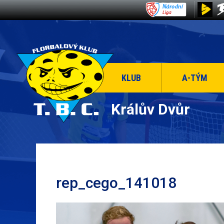
KLUB
A-TÝM
Králův Dvůr
rep_cego_141018