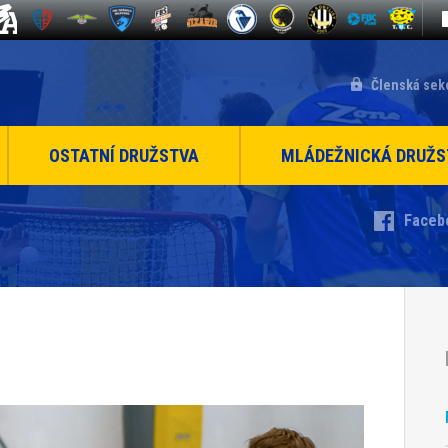
Členská sek
OSTATNÍ DRUŽSTVA
MLÁDEŽNICKÁ DRUŽS
Faceb