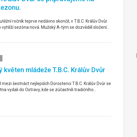
sezonu.
těžní ročník teprve nedávno skončil, v T.B.C. Králův Dvůr
o vyhlíží sezóna nová. Mužský A-tým se dozvěděl složení…
 květen mládeže T.B.C. Králův Dvůr
 mezi šestnáct nejlepších Dorostenci T.B.C. Králův Dvůr se
tna vydali do Ostravy, kde se zúčastnili tradičního…