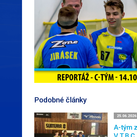
Podobné články
25.06.2026
A-tým z
V T.B.C