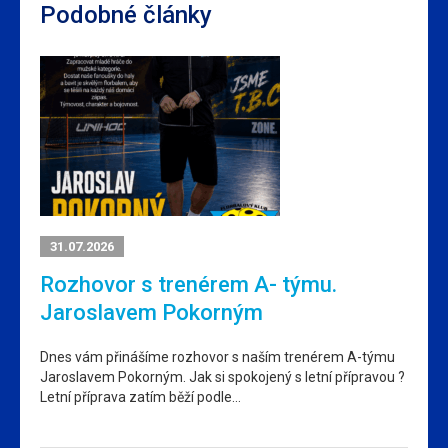
Podobné články
31.07.2026
Rozhovor s trenérem A- týmu.
Jaroslavem Pokorným
Dnes vám přinášíme rozhovor s naším trenérem A-týmu
Jaroslavem Pokorným. Jak si spokojený s letní přípravou ?
Letní příprava zatím běží podle…