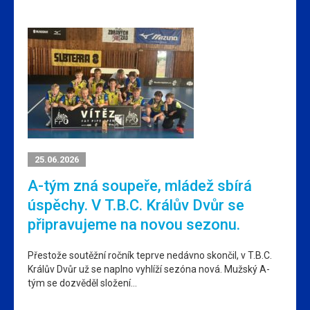
25.06.2026
A-tým zná soupeře, mládež sbírá
úspěchy. V T.B.C. Králův Dvůr se
připravujeme na novou sezonu.
Přestože soutěžní ročník teprve nedávno skončil, v T.B.C.
Králův Dvůr už se naplno vyhlíží sezóna nová. Mužský A-
tým se dozvěděl složení…