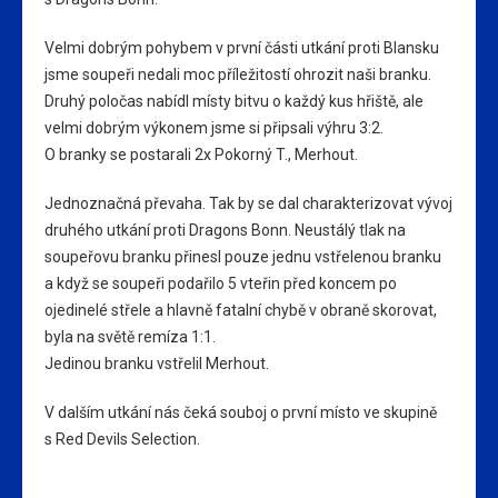
Velmi dobrým pohybem v první části utkání proti Blansku
jsme soupeři nedali moc příležitostí ohrozit naši branku.
Druhý poločas nabídl místy bitvu o každý kus hřiště, ale
velmi dobrým výkonem jsme si připsali výhru 3:2.
O branky se postarali 2x Pokorný T., Merhout.
Jednoznačná převaha. Tak by se dal charakterizovat vývoj
druhého utkání proti Dragons Bonn. Neustálý tlak na
soupeřovu branku přinesl pouze jednu vstřelenou branku
a když se soupeři podařilo 5 vteřin před koncem po
ojedinelé střele a hlavně fatalní chybě v obraně skorovat,
byla na světě remíza 1:1.
Jedinou branku vstřelil Merhout.
V dalším utkání nás čeká souboj o první místo ve skupině
s Red Devils Selection.