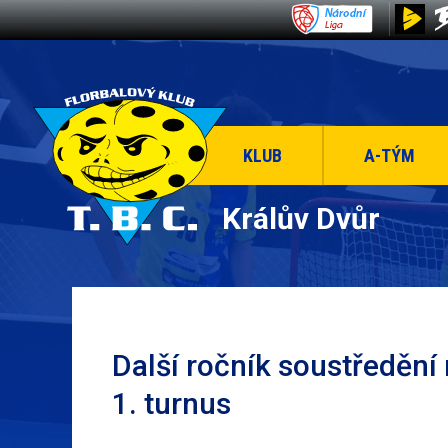
KLUB
A-TÝM
Králův Dvůr
Další ročník soustředění
1. turnus