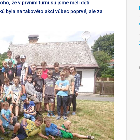
oho, že v prvním turnusu jsme měli děti
uků byla na takovéto akci vůbec poprvé, ale za