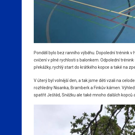
Pondělí bylo bez ranního výběhu. Dopolední trénink v ha
cvičení v plné rychlosti s balonkem. Odpolední trénink
překážky, rychlý start do krátkého kopce a také na zpe
V úterý byl volnější den, a tak jsme děti vzali na celode
rozhledny Nisanka, Bramberk a Finkův kámen. Výhledy
spatřit Ještěd, Sněžku ale také mnoho dalších kopců 