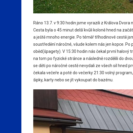
Ráno 13.7. v 9:30 hodin jsme vyrazili z Králova Dvora
Cesta byla o 45 minut delší kvůli koloně hned na začát
a ještě mnoho energie. Po téměř tříhodinové cestě jsme 
soustředění náročné, všude kolem nás jen kopce. Po př
oběd(špagety). V 15:30 hodin nás čekal první halový tr
na tom po fyzické stránce a následně rozdělili do dvo
se děti po náročné cestě nevydali ze všech sil hned prv
čekala večeře a poté do večerky 21:30 volný program, p
šipky, karty nebo se jít vykoupat do bazénu.