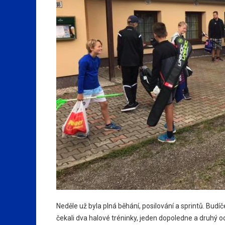
Neděle už byla plná běhání, posilování a sprintů. Budíče
čekali dva halové tréninky, jeden dopoledne a druhý od