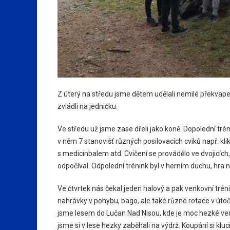
Z úterý na středu jsme dětem udělali nemilé překvapen
zvládli na jedničku.
Ve středu už jsme zase dřeli jako koně. Dopolední tr
v něm 7 stanovišť různých posilovacích cviků např. klik
s medicinbalem atd. Cvičení se provádělo ve dvojicích, 
odpočíval. Odpolední trénink byl v herním duchu, hra
Ve čtvrtek nás čekal jeden halový a pak venkovní tréni
nahrávky v pohybu, bago, ale také různé rotace v úto
jsme lesem do Lučan Nad Nisou, kde je moc hezké ven
jsme si v lese hezky zaběhali na výdrž. Koupání si kluci