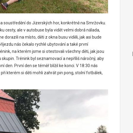
 na soustředění do Jizerských hor, konkrétně na Smržovku.
ku cesty, ale v autobuse byla vidět velmi dobrá nálada,
dorazili na místo, děti z okna busu viděli, jak asi bude
íjezdu nás čekalo rychlé ubytování a také první
énink, na kterém jsme si otestovali všechny děti, jak jsou
u skupin. Trénink byl seznamovací a nepříliš náročný, aby
ní den. První den se téměř blížil ke konci. V 18:30 nás
ři kterém si děti mohli zahrát pin pong, stolní fotbálek,