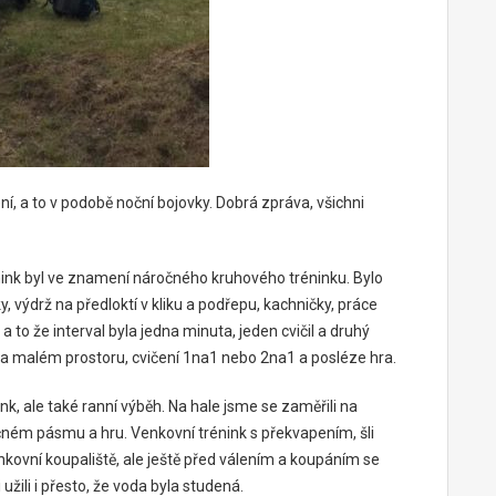
í, a to v podobě noční bojovky. Dobrá zpráva, všichni
énink byl ve znamení náročného kruhového tréninku. Bylo
y, výdrž na předloktí v kliku a podřepu, kachničky, práce
a to že interval byla jedna minuta, jeden cvičil a druhý
 na malém prostoru, cvičení 1na1 nebo 2na1 a posléze hra.
nk, ale také ranní výběh. Na hale jsme se zaměřili na
čném pásmu a hru. Venkovní trénink s překvapením, šli
kovní koupaliště, ale ještě před válením a koupáním se
 užili i přesto, že voda byla studená.