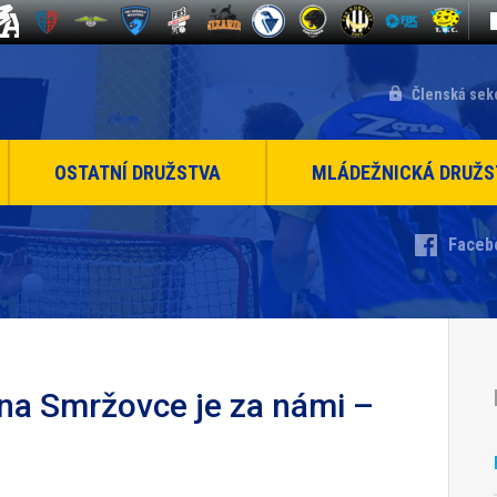
Členská sek
OSTATNÍ DRUŽSTVA
MLÁDEŽNICKÁ DRUŽS
Faceb
 na Smržovce je za námi –