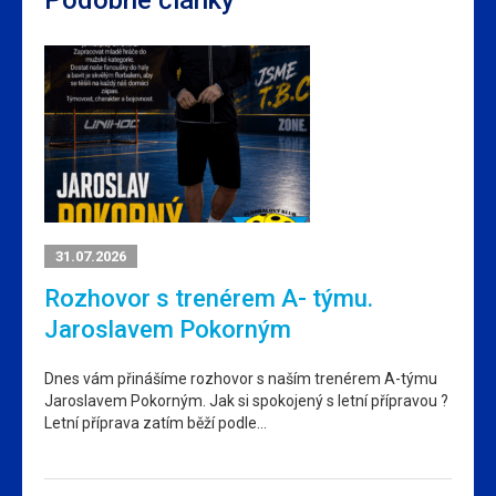
31.07.2026
Rozhovor s trenérem A- týmu.
Jaroslavem Pokorným
Dnes vám přinášíme rozhovor s naším trenérem A-týmu
Jaroslavem Pokorným. Jak si spokojený s letní přípravou ?
Letní příprava zatím běží podle…