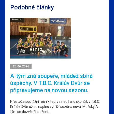
Podobné články
25.06.2026
A-tým zná soupeře, mládež sbírá
úspěchy. V T.B.C. Králův Dvůr se
připravujeme na novou sezonu.
Přestože soutěžní ročník teprve nedávno skončil, v T.B.C.
Králův Dvůr už se naplno vyhlíží sezóna nová. Mužský A-
tým se dozvěděl složení…