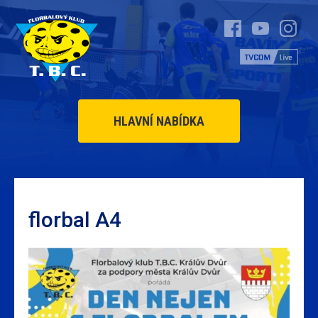
HLAVNÍ NABÍDKA
florbal A4