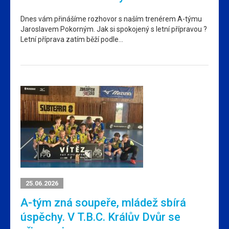
Dnes vám přinášíme rozhovor s naším trenérem A-týmu
Jaroslavem Pokorným. Jak si spokojený s letní přípravou ?
Letní příprava zatím běží podle…
25.06.2026
A-tým zná soupeře, mládež sbírá
úspěchy. V T.B.C. Králův Dvůr se