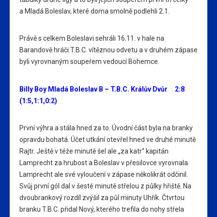
a Mladá Boleslav, které doma smolně podlehli 2.1.
Právě s celkem Boleslavi sehráli 16.11. v hale na
Barandově hráči T.B.C. vítěznou odvetu a v druhém zápase
byli vyrovnaným soupeřem vedoucí Bohemce.
Billy Boy Mladá Boleslav B – T.B.C. Králův Dvůr 2:8
(1:5,1:1,0:2)
První výhra a stála hned za to. Úvodní část byla na branky
opravdu bohatá. Účet utkání otevřel hned ve druhé minutě
Rajtr. Ještě v téže minutě šel ale „za katr“ kapitán
Lamprecht za hrubost a Boleslav v přesilovce vyrovnala.
Lamprecht ale své vyloučení v zápase několikrát odčinil.
Svůj první gól dal v šesté minutě střelou z půlky hřiště. Na
dvoubrankový rozdíl zvýšil za půl minuty Uhřík. Čtvrtou
branku T.B.C. přidal Nový, kterého trefila do nohy střela