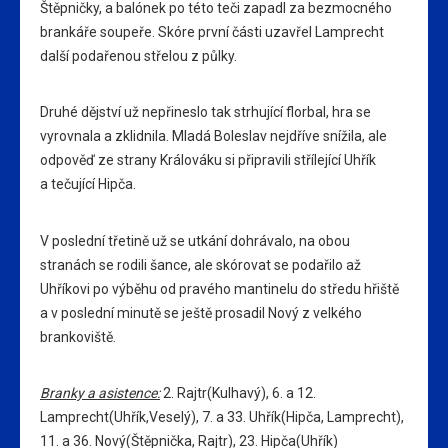
Štěpničky, a balónek po této teči zapadl za bezmocného
brankáře soupeře. Skóre první části uzavřel Lamprecht
další podařenou střelou z půlky.
Druhé dějství už nepřineslo tak strhující florbal, hra se
vyrovnala a zklidnila. Mladá Boleslav nejdříve snížila, ale
odpověď ze strany Králováku si připravili střílející Uhřík
a tečující Hipča.
V poslední třetině už se utkání dohrávalo, na obou
stranách se rodili šance, ale skórovat se podařilo až
Uhříkovi po výběhu od pravého mantinelu do středu hřiště
a v poslední minutě se ještě prosadil Nový z velkého
brankoviště.
Branky a asistence:
2. Rajtr(Kulhavý), 6. a 12.
Lamprecht(Uhřík,Veselý), 7. a 33. Uhřík(Hipča, Lamprecht),
11. a 36. Nový(Štěpnička, Rajtr), 23. Hipča(Uhřík)