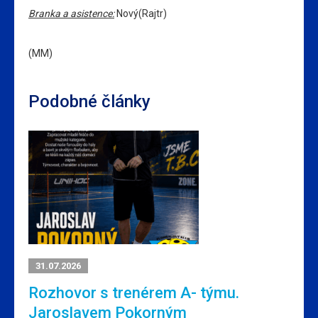
Branka a asistence:
Nový(Rajtr)
(MM)
Podobné články
31.07.2026
Rozhovor s trenérem A- týmu.
Jaroslavem Pokorným