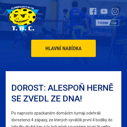
HLAVNÍ NABÍDKA
DOROST: ALESPOŇ HERNĚ
SE ZVEDL ZE DNA!
Po naprosto zpackaném domácím turnaji odehráli
dorostenci 4 zápasy, ze kterých vyválčili první 4 bodíky do
tabulky druhé ligy a to byli jejich soupeřem první tři celky