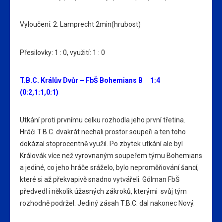
Vyloučení: 2. Lamprecht 2min(hrubost)
Přesilovky: 1 : 0, využití: 1 : 0
T.B.C. Králův Dvůr – FbŠ Bohemians B 1:4
(0:2,1:1,0:1)
Utkání proti prvnímu celku rozhodla jeho první třetina.
Hráči T.B.C. dvakrát nechali prostor soupeři a ten toho
dokázal stoprocentně využil. Po zbytek utkání ale byl
Královák více než vyrovnaným soupeřem týmu Bohemians
a jediné, co jeho hráče sráželo, bylo neproměňování šancí,
které si až překvapivě snadno vytvářeli. Gólman FbŠ
předvedl i několik úžasných zákroků, kterými svůj tým
rozhodně podržel. Jediný zásah T.B.C. dal nakonec Nový.