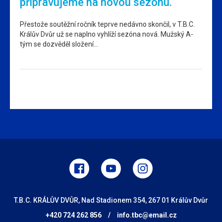
připravujeme na novou sezonu.
Přestože soutěžní ročník teprve nedávno skončil, v T.B.C.
Králův Dvůr už se naplno vyhlíží sezóna nová. Mužský A-
tým se dozvěděl složení…
T.B.C. KRÁLŮV DVŮR, Nad Stadionem 354, 267 01 Králův Dvůr
+420 724 262 856
/
info.tbc@email.cz