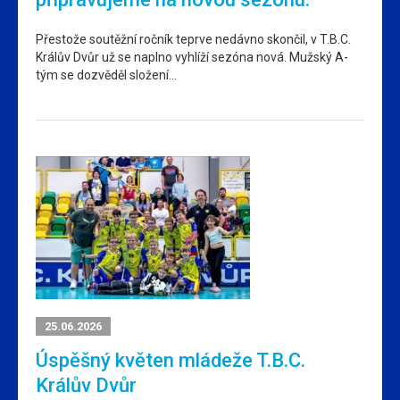
Přestože soutěžní ročník teprve nedávno skončil, v T.B.C.
Králův Dvůr už se naplno vyhlíží sezóna nová. Mužský A-
tým se dozvěděl složení…
25.06.2026
Úspěšný květen mládeže T.B.C.
Králův Dvůr