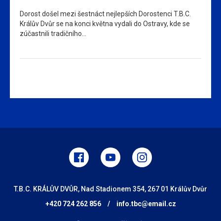
Dorost došel mezi šestnáct nejlepších Dorostenci T.B.C.
Králův Dvůr se na konci května vydali do Ostravy, kde se
zúčastnili tradičního…
T.B.C. KRÁLŮV DVŮR, Nad Stadionem 354, 267 01 Králův Dvůr
+420 724 262 856
/
info.tbc@email.cz