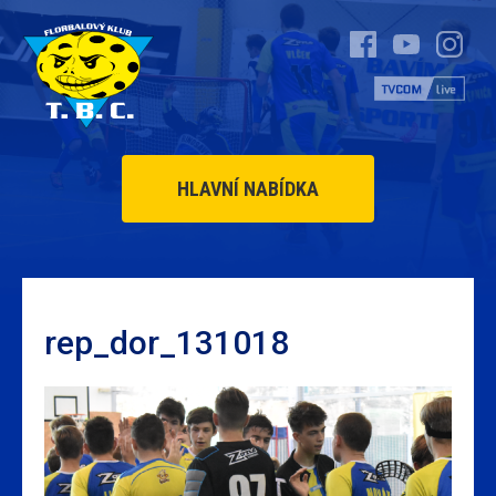
HLAVNÍ NABÍDKA
rep_dor_131018