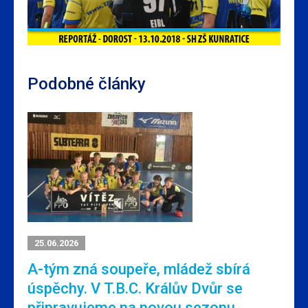
Podobné články
25.06.2026
A-tým zná soupeře, mládež sbírá
úspěchy. V T.B.C. Králův Dvůr se
připravujeme na novou sezonu.