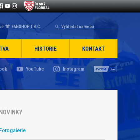
ce
FANSHOP T.B.C.
TVA
HISTORIE
KONTAKT
ook
YouTube
Instagram
NOVINKY
Fotogalerie