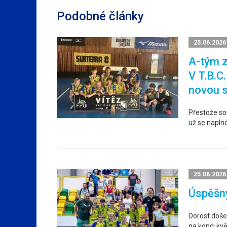
Podobné články
25.06.2026
A-tým z
V T.B.C
novou 
Přestože sou
už se napln
25.06.2026
Úspěšný
Dorost došel
na konci kvě