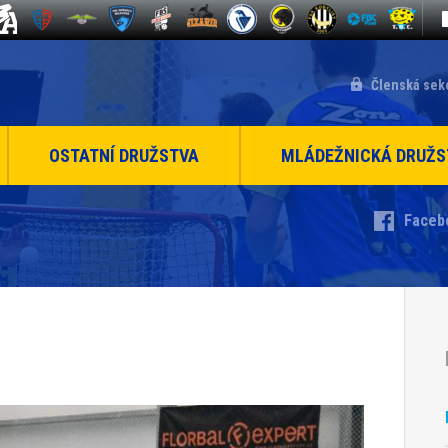
Členská sek
OSTATNÍ DRUŽSTVA
MLÁDEŽNICKÁ DRUŽS
Faceb