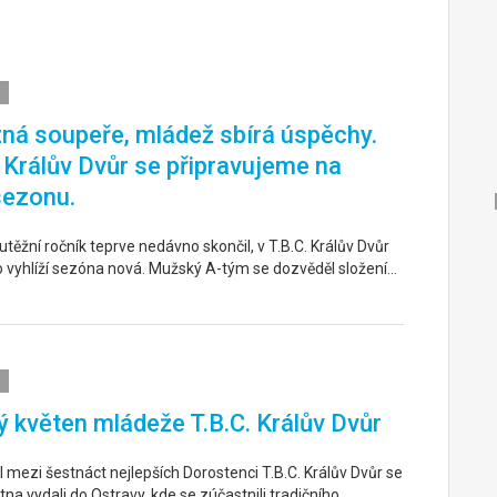
ná soupeře, mládež sbírá úspěchy.
. Králův Dvůr se připravujeme na
sezonu.
těžní ročník teprve nedávno skončil, v T.B.C. Králův Dvůr
o vyhlíží sezóna nová. Mužský A-tým se dozvěděl složení…
 květen mládeže T.B.C. Králův Dvůr
 mezi šestnáct nejlepších Dorostenci T.B.C. Králův Dvůr se
tna vydali do Ostravy, kde se zúčastnili tradičního…