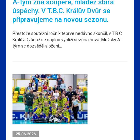
A-tým zná soupeře, mládež sbírá
úspěchy. V T.B.C. Králův Dvůr se
připravujeme na novou sezonu.
Přestože soutěžní ročník teprve nedávno skončil, v T.B.C.
Králův Dvůr už se naplno vyhlíží sezóna nová. Mužský A-
tým se dozvěděl složení…
25.06.2026