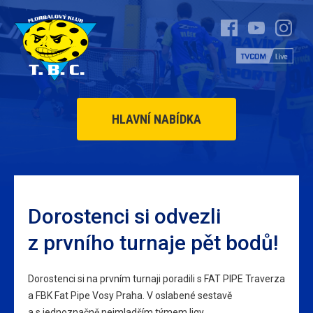
HLAVNÍ NABÍDKA
Dorostenci si odvezli
z prvního turnaje pět bodů!
Dorostenci si na prvním turnaji poradili s FAT PIPE Traverza
a FBK Fat Pipe Vosy Praha. V oslabené sestavě
a s jednoznačně nejmladším týmem ligy.