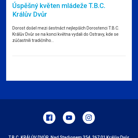
Úspěšný květen mládeže T.B.C.
Králův Dvůr
Dorost došel mezi šestnáct nejlepších Dorostenci T.B.C.
Králův Dvůr se na konci května vydali do Ostravy, kde se
zúčastnili tradičního…
T.B.C. KRÁLŮV DVŮR, Nad Stadionem 354, 267 01 Králův Dvůr