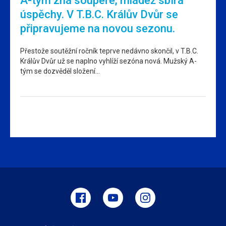
A-tým zná soupeře, mládež sbírá
úspěchy. V T.B.C. Králův Dvůr se
připravujeme na novou sezonu.
Přestože soutěžní ročník teprve nedávno skončil, v T.B.C.
Králův Dvůr už se naplno vyhlíží sezóna nová. Mužský A-
tým se dozvěděl složení…