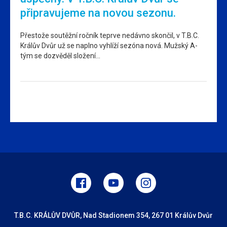
připravujeme na novou sezonu.
Přestože soutěžní ročník teprve nedávno skončil, v T.B.C.
Králův Dvůr už se naplno vyhlíží sezóna nová. Mužský A-
tým se dozvěděl složení…
T.B.C. KRÁLŮV DVŮR, Nad Stadionem 354, 267 01 Králův Dvůr