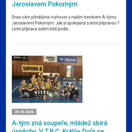
Jaroslavem Pokorným
Dnes vám přinášíme rozhovor s naším trenérem A-týmu
Jaroslavem Pokorným. Jak si spokojený s letní přípravou ?
Letní příprava zatím běží podle…
25.06.2026
A-tým zná soupeře, mládež sbírá
úspěchy. V T.B.C. Králův Dvůr se