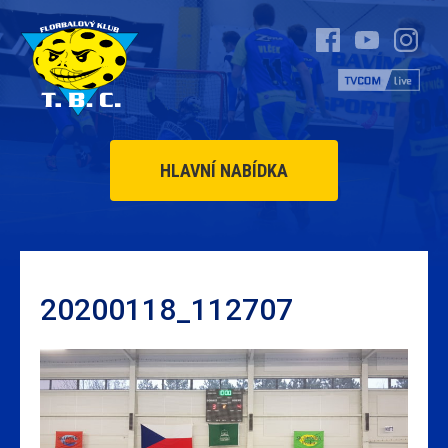
HLAVNÍ NABÍDKA
20200118_112707