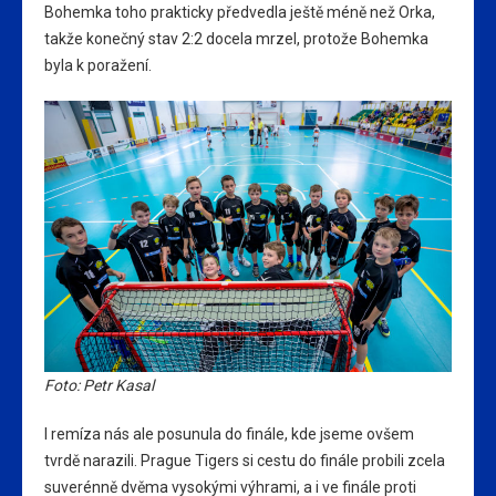
Bohemka toho prakticky předvedla ještě méně než Orka,
takže konečný stav 2:2 docela mrzel, protože Bohemka
byla k poražení.
Foto: Petr Kasal
I remíza nás ale posunula do finále, kde jseme ovšem
tvrdě narazili. Prague Tigers si cestu do finále probili zcela
suverénně dvěma vysokými výhrami, a i ve finále proti