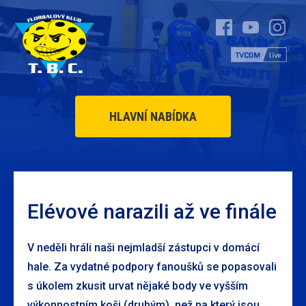
HLAVNÍ NABÍDKA
Elévové narazili až ve finále
V neděli hráli naši nejmladší zástupci v domácí
hale. Za vydatné podpory fanoušků se popasovali
s úkolem zkusit urvat nějaké body ve vyšším
výkonnostním koši (druhým), než na který jsou