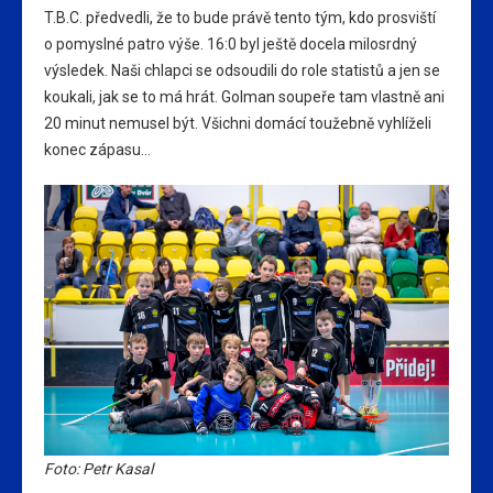
T.B.C. předvedli, že to bude právě tento tým, kdo prosviští
o pomyslné patro výše. 16:0 byl ještě docela milosrdný
výsledek. Naši chlapci se odsoudili do role statistů a jen se
koukali, jak se to má hrát. Golman soupeře tam vlastně ani
20 minut nemusel být. Všichni domácí toužebně vyhlíželi
konec zápasu…
Foto: Petr Kasal