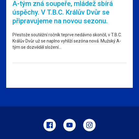
A-tým zná soupeře, mládež sbírá
úspěchy. V T.B.C. Králův Dvůr se
připravujeme na novou sezonu.
Přestože soutěžní ročník teprve nedávno skončil, v T.B.C.
Králův Dvůr už se naplno vyhlíží sezóna nová. Mužský A-
tým se dozvěděl složení…