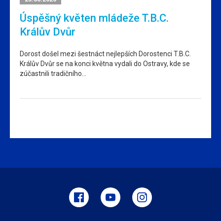
Úspěšný květen mládeže T.B.C.
Králův Dvůr
Dorost došel mezi šestnáct nejlepších Dorostenci T.B.C.
Králův Dvůr se na konci května vydali do Ostravy, kde se
zúčastnili tradičního…