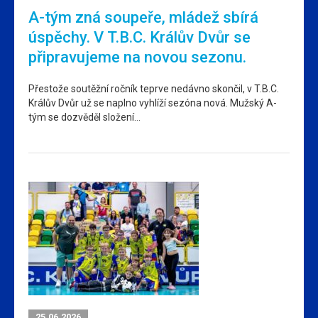
A-tým zná soupeře, mládež sbírá
úspěchy. V T.B.C. Králův Dvůr se
připravujeme na novou sezonu.
Přestože soutěžní ročník teprve nedávno skončil, v T.B.C.
Králův Dvůr už se naplno vyhlíží sezóna nová. Mužský A-
tým se dozvěděl složení…
25.06.2026