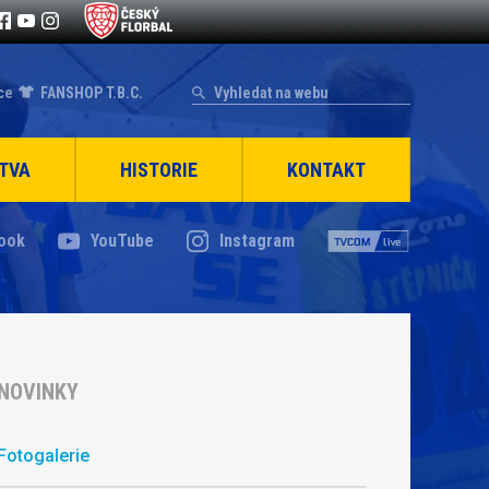
ce
FANSHOP T.B.C.
TVA
HISTORIE
KONTAKT
ook
YouTube
Instagram
NOVINKY
Fotogalerie