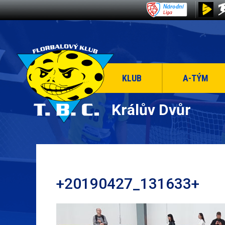
KLUB
A-TÝM
Králův Dvůr
+20190427_131633+