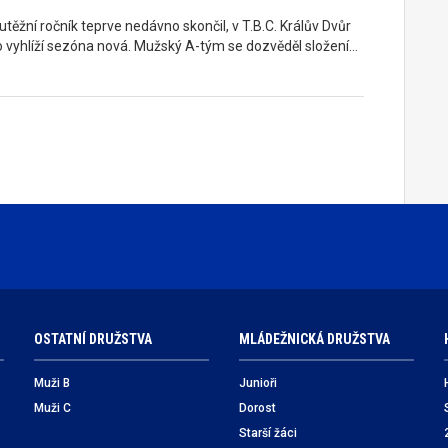
těžní ročník teprve nedávno skončil, v T.B.C. Králův Dvůr
o vyhlíží sezóna nová. Mužský A-tým se dozvěděl složení…
OSTATNÍ DRUŽSTVA
MLÁDEŽNICKÁ DRUŽSTVA
Muži B
Junioři
Muži C
Dorost
Starší žáci