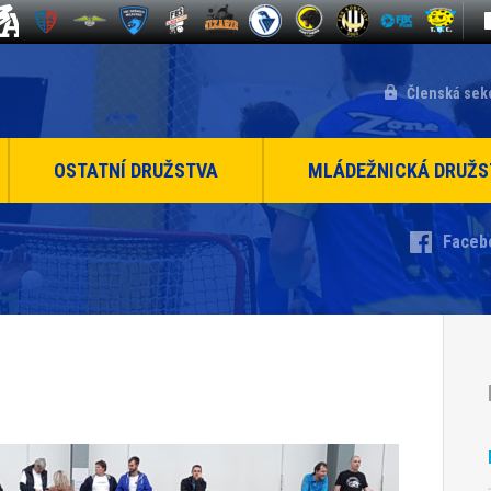
Členská sek
OSTATNÍ DRUŽSTVA
MLÁDEŽNICKÁ DRUŽS
Faceb