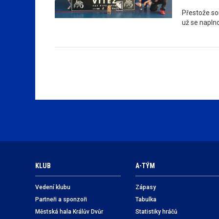
Přestože sou
už se napln
KLUB
A-TÝM
Vedení klubu
Zápasy
Partneři a sponzoři
Tabulka
Městská hala Králův Dvůr
Statistiky hráčů