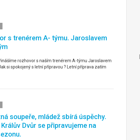
r s trenérem A- týmu. Jaroslavem
ým
řinášíme rozhovor s naším trenérem A-týmu Jaroslavem
k si spokojený s letní přípravou ? Letní příprava zatím
ná soupeře, mládež sbírá úspěchy.
. Králův Dvůr se připravujeme na
sezonu.