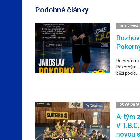
Podobné články
31.07.2026
Rozhovo
Pokorn
Dnes vám p
Pokorným. Ja
běží podle…
25.06.2026
A-tým z
V T.B.C
novou 