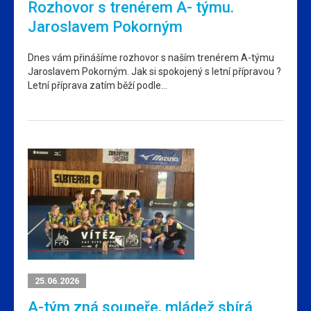
Rozhovor s trenérem A- týmu.
Jaroslavem Pokorným
Dnes vám přinášíme rozhovor s naším trenérem A-týmu
Jaroslavem Pokorným. Jak si spokojený s letní přípravou ?
Letní příprava zatím běží podle…
25.06.2026
A-tým zná soupeře, mládež sbírá