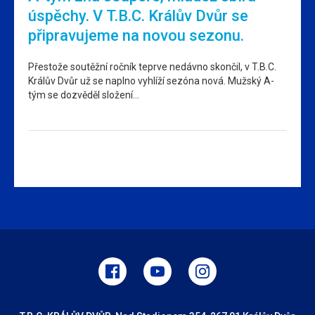
úspěchy. V T.B.C. Králův Dvůr se
připravujeme na novou sezonu.
Přestože soutěžní ročník teprve nedávno skončil, v T.B.C.
Králův Dvůr už se naplno vyhlíží sezóna nová. Mužský A-
tým se dozvěděl složení…