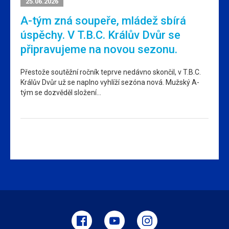
25.06.2026
A-tým zná soupeře, mládež sbírá
úspěchy. V T.B.C. Králův Dvůr se
připravujeme na novou sezonu.
Přestože soutěžní ročník teprve nedávno skončil, v T.B.C.
Králův Dvůr už se naplno vyhlíží sezóna nová. Mužský A-
tým se dozvěděl složení…