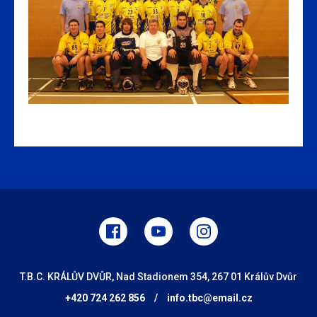
T.B.C. KRÁLŮV DVŮR, Nad Stadionem 354, 267 01 Králův Dvůr
+420 724 262 856
/
info.tbc@email.cz