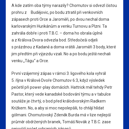
A kde zatím oba týmy narazily? Chomutov si odvezl čistou
prohru z Budějovic, po bodu ztratil při venkovních
zápasech proti Orce a Jaroměři, po dvou nechal doma
karlovarským Hurikánům a venku Turnovu a Plzni. Ta
zahrála dobře i proti T.B.C. – doma ho obrala úplně
a z Králova Dvora odvezla bod. Středočeši odjeli
s prázdnou z Kadaně a doma vrátili Jaroměři 3 body, které
jim předtím při výjezdu vzali. No a po bodu ještě nechali
venku „Tágu“ a Orce.
První vzájemný zápas v rámci 3. ligového kola vyhrál
5. října v Králově Dvoře Chomutov 6:3, když výsledek
pečetil při power-play domácích. Hattrick měl tehdy Petr
Pastor, který vede kanadské bodování týmu a v tabulce
soutěže je čtvrtý, o bod před králodvorským Radkem
Križkem. No, a aby si moc nepolepšili, to chtějí hlídat
gólmani. Chomutovský Zdeněk Burda má v lize nejlepší
průměr obdržených branek, Tomáš Novák z T.B.C. zase
nejvyšší počet vyhraných zápasů.