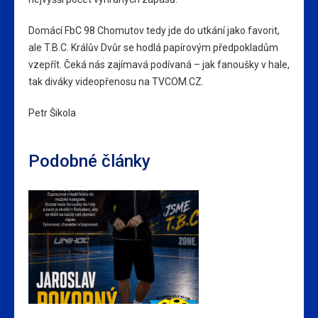
Domácí FbC 98 Chomutov tedy jde do utkání jako favorit,
ale T.B.C. Králův Dvůr se hodlá papírovým předpokladům
vzepřít. Čeká nás zajímavá podívaná – jak fanoušky v hale,
tak diváky videopřenosu na TVCOM.CZ.
Petr Šikola
Podobné články