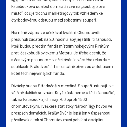
Facebooková událost domácích zve na „souboj o první
místo“, což je trochu marketingový trik vzhledem ke
čtyřbodovému odstupu mezi sobotními soupeři.
Nicméně zápas lze očekávat kvalitní. Chomutovští
přesunuli začátek na 20. hodinu, aby jej stihli i ti fanoušci,
kteří budou předtím fandit místním hokejovým Pirátům
proti českobudějovickému Motoru. Je třeba ocenit, že
s časovým posunem – v očekávání diváckého rekordu –
souhlasili i Králodvorští. Ti si ostatně přivezou autobusem
kotel těch nejvěrnějších fandů.
Divácky budou Středočeši v menšině. Soupeři ustupují i ve
většině dalších srovnání. Když zůstaneme u těch fanoušků,
tak na Facebooku jich mají 700 oproti 1500
chomutovským. I veškeré statistiky Národní ligy hovoří ve
prospěch domácích. Králův Dvůr je lepší jen v úspěšnosti
přesilovek a tak si Chomutov musí pohlídat disciplínu.