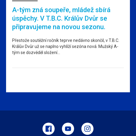
A-tým zná soupeře, mládež sbírá
úspěchy. V T.B.C. Králův Dvůr se
připravujeme na novou sezonu.
Přestože soutěžní ročník teprve nedávno skončil, v T.B.C.
Králův Dvůr už se naplno vyhlíží sezóna nová. Mužský A-
tým se dozvěděl složení…