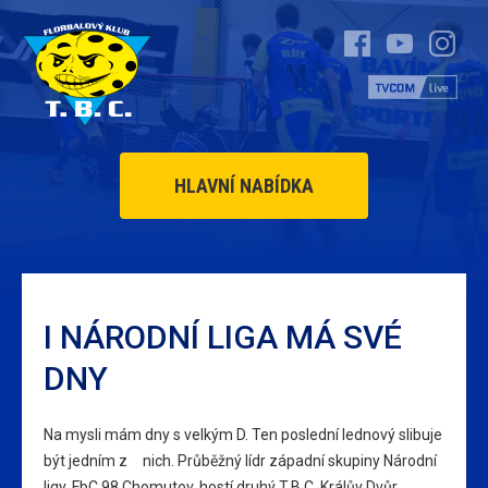
HLAVNÍ NABÍDKA
I NÁRODNÍ LIGA MÁ SVÉ
DNY
Na mysli mám dny s velkým D. Ten poslední lednový slibuje
být jedním z nich. Průběžný lídr západní skupiny Národní
ligy, FbC 98 Chomutov, hostí druhý T.B.C. Králův Dvůr.