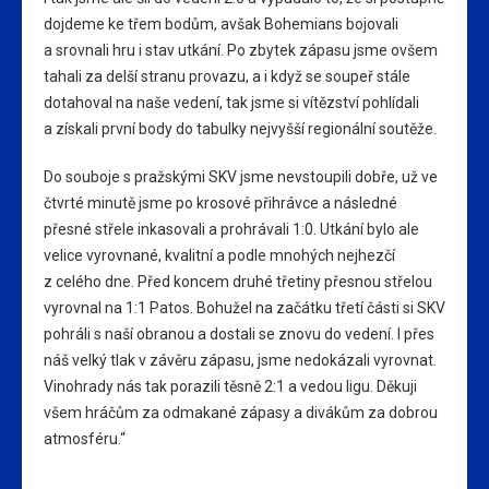
dojdeme ke třem bodům, avšak Bohemians bojovali
a srovnali hru i stav utkání. Po zbytek zápasu jsme ovšem
tahali za delší stranu provazu, a i když se soupeř stále
dotahoval na naše vedení, tak jsme si vítězství pohlídali
a získali první body do tabulky nejvyšší regionální soutěže.
Do souboje s pražskými SKV jsme nevstoupili dobře, už ve
čtvrté minutě jsme po krosové přihrávce a následné
přesné střele inkasovali a prohrávali 1:0. Utkání bylo ale
velice vyrovnané, kvalitní a podle mnohých nejhezčí
z celého dne. Před koncem druhé třetiny přesnou střelou
vyrovnal na 1:1 Patos. Bohužel na začátku třetí části si SKV
pohráli s naší obranou a dostali se znovu do vedení. I přes
náš velký tlak v závěru zápasu, jsme nedokázali vyrovnat.
Vinohrady nás tak porazili těsně 2:1 a vedou ligu. Děkuji
všem hráčům za odmakané zápasy a divákům za dobrou
atmosféru.“