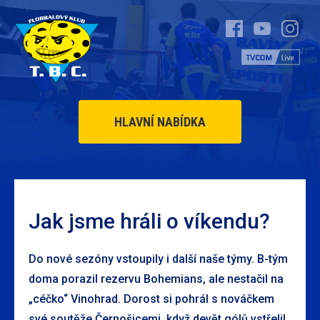
HLAVNÍ NABÍDKA
Jak jsme hráli o víkendu?
Do nové sezóny vstoupily i další naše týmy. B-tým
doma porazil rezervu Bohemians, ale nestačil na
„céčko“ Vinohrad. Dorost si pohrál s nováčkem
své soutěže Černošicemi, když devět gólů vstřelil