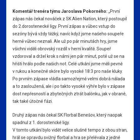
Komentář trenéra týmu Jaroslava Pokorného:
„První
zápas nás čekal nováček z SK Alien Nation, který postoupil
do 2.dorostenecké ligy. První zápas a vůbec vstup do
sezóny bývá vždy těžký, navíc když jsme našeho soupeře
herně vůbec neznali. Ale už po pár minutách hry, jsme
všichni viděli obrovský rozdíl v herní kvalitě. Soupeř
vzdoroval a držel krok s námi jen pár minut, poté už se na
hřišti hrálo podle našich not. Celé utkání jsme měli pevně
v rukou a konečné skóre bylo vysoké 18:3 pro naše kluky.
Po prvním zápase vládla samozřejmě velmi dobrá nálada
a to zasloužená, ale i po takto vysoké výhře bylo v zápase
dost nepřesností a zbytečných ztrát balónku, jak v obrané,
tak také útočné fázi.
Druhý zápas nás čekal SK Florbal Benešov, který naopak
spadnul z 1. dorostencké ligy.
V tomto utkání bylo vidět velice slušné tempo z obou stran,
hrál se opravdu svižný florbal a hra se přelévala z jedné