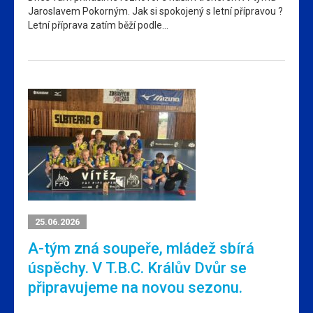
Jaroslavem Pokorným. Jak si spokojený s letní přípravou ?
Letní příprava zatím běží podle…
25.06.2026
A-tým zná soupeře, mládež sbírá
úspěchy. V T.B.C. Králův Dvůr se
připravujeme na novou sezonu.