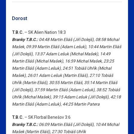
Dorost
T.B.C.
– SK Alien Nation 18:3
Branky T.B.C.:
04:48
Martin Eliáš
(Jiří Dolejš),
08:58
Michal
Mašek
,
09:39
Martin Eliáš
(Adam Lešuk),
10:44
Martin Eliáš
(Jiří Dolejš),
13:37
Adam Lešuk
(Michal Mašek),
14:49
Martin Eliáš
(Michal Mašek),
16:59
Michal Mašek
,
23:25
Martin Eliáš
(Adam Lešuk),
24:51
Tobiáš Uhřík
(Michal
Mašek),
26:01
Adam Lešuk
(Martin Eliáš),
27:10
Tobiáš
Uhřík
(Martin Eliáš),
30:55
Martin Eliáš
,
35:14
Martin Eliáš
(Jiří Dolejš),
37:59
Martin Eliáš
(Adam Lešuk),
38:52
Tobiáš
Uhřík
(Michal Mašek),
39:15
Adam Lešuk
(Jiří Dolejš),
42:18
Martin Eliáš
(Adam Lešuk),
44:25
Martin Patera
T.B.C.
– SK Florbal Benešov 3:6
Branky T.B.C.:
06:09
Martin Eliáš (Jiří Dolejš),
10:44
Michal
Mašek (Martin Eliáš),
27:30
Tobiáš Uhřík