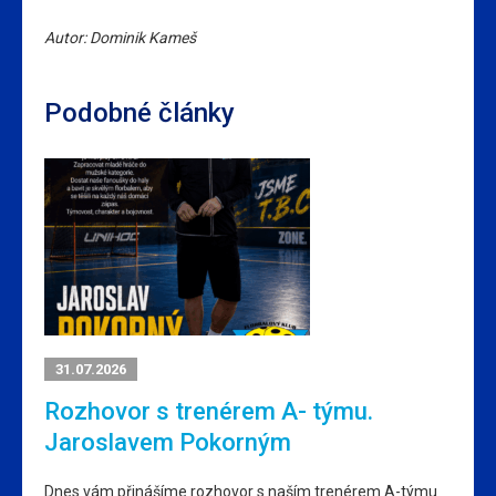
Autor: Dominik Kameš
Podobné články
31.07.2026
Rozhovor s trenérem A- týmu.
Jaroslavem Pokorným
Dnes vám přinášíme rozhovor s naším trenérem A-týmu