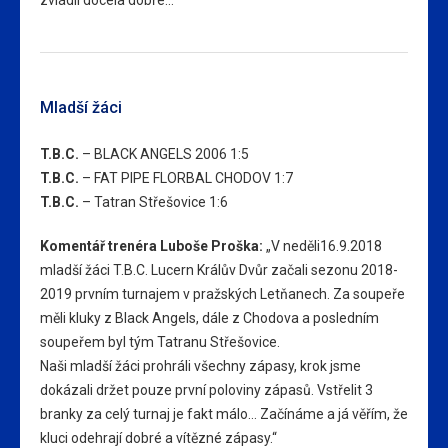
Mladší žáci
T.B.C.
– BLACK ANGELS 2006 1:5
T.B.C.
– FAT PIPE FLORBAL CHODOV 1:7
T.B.C.
– Tatran Střešovice 1:6
Komentář trenéra Luboše Proška:
„V neděli16.9.2018
mladší žáci T.B.C. Lucern Králův Dvůr začali sezonu 2018-
2019 prvním turnajem v pražských Letňanech. Za soupeře
měli kluky z Black Angels, dále z Chodova a posledním
soupeřem byl tým Tatranu Střešovice.
Naši mladší žáci prohráli všechny zápasy, krok jsme
dokázali držet pouze první poloviny zápasů. Vstřelit 3
branky za celý turnaj je fakt málo… Začínáme a já věřím, že
kluci odehrají dobré a vítězné zápasy.“