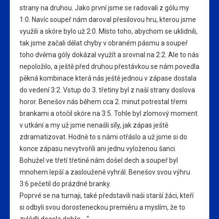
strany na druhou. Jako první jsme se radovali z gólu my
1:0. Navíc soupeř nám daroval přesilovou hru, kterou jsme
využili a skóre bylo už 2:0. Místo toho, abychom se uklidnili,
tak jsme začali dělat chyby v obraném pásmu a soupeř
toho dvěma góly dokázal využít a srovnal na 2:2. Ale to nás
nepoložilo, a ještě před druhou přestávkou se nám povedla
pěkná kombinace která nás ještě jednou v zápase dostala
do vedení 3:2. Vstup do 3. třetiny byl z naší strany doslova
horor. Benešov nás během cca 2. minut potrestal třemi
brankami a otočil skóre na 3:5. Tohle byl zlomový moment
v utkání a my už jsme nenašli síly, jak zápas ještě
zdramatizovat. Hodně to s námi otřáslo a už jsme si do
konce zápasu nevytvořili ani jednu vyloženou šanci.
Bohužel ve třetí třetině nám došel dech a soupeř byl
mnohem lepší a zaslouženě vyhrál. Benešov svou výhru
3:6 pečetil do prázdné branky.
Poprvé se na turnaji, také představili naši starší žáci, kteří
si odbyli svou dorosteneckou premiéru a myslím, že to
zvládli docela dobře… “