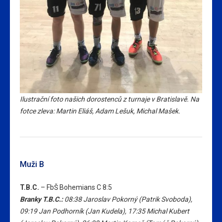
Ilustrační foto našich dorostenců z turnaje v Bratislavě. Na
fotce zleva: Martin Eliáš, Adam Lešuk, Michal Mašek.
Muži B
T.B.C.
– FbŠ Bohemians C 8:5
Branky T.B.C.:
08:38
Jaroslav Pokorný
(Patrik Svoboda),
09:19
Jan Podhorník
(Jan Kudela),
17:35
Michal Kubert