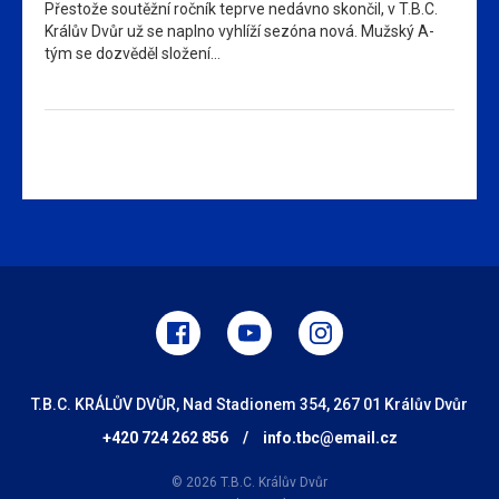
Přestože soutěžní ročník teprve nedávno skončil, v T.B.C.
Králův Dvůr už se naplno vyhlíží sezóna nová. Mužský A-
tým se dozvěděl složení…
T.B.C. KRÁLŮV DVŮR, Nad Stadionem 354, 267 01 Králův Dvůr
+420 724 262 856
/
info.tbc@email.cz
© 2026 T.B.C. Králův Dvůr