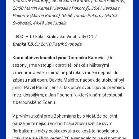
(Jaroslav Pokorný),
26:08
Martin Kameš
(Tomáš Pokorný),
28:00
Martin Kameš
(Jaroslav Pokorný),
35:41
Jaroslav
Pokorný
(Martin Kameš),
36:56
Tomáš Pokorný
(Patrik
Svoboda),
44:49
Jan Kudela
T.B.C.
– TJ Sokol Královské Vinohrady C 1:2
Branka T.B.C.:
26:10
Patrik Svoboda
Komentář vedoucího týmu Dominika Kameše:
„Do
sezóny jsme vstoupili oproti té loňské s některými
změnami. Ještě minimálně půl roku zranění nepustí do
zápasu naši oporu Davida Malého, naopak do útoku přibyl
junior Pavel Paulát, jenž si tak odbyl svou ligovou premiéru
mezi dospělými, a Jan Podhorník, který k nám přestoupil
z berounského Edenu.
V prvním utkání proti Bohemians bylo vidět, že po letní
pauze ještě nejsou všichni hráči znovu sžiti se svými
florbalkami, míčky odskakovali a celkově to nebylo ono.
I tak jsme ale šli do vedení 2:0 a vypadalo to, že si postupně