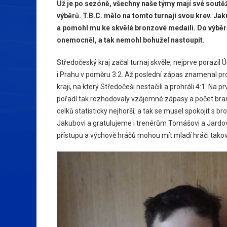
Už je po sezóně, všechny naše týmy mají své soutěže
výběrů. T.B.C. mělo na tomto turnaji svou krev. Ja
a pomohl mu ke skvělé bronzové medaili. Do výběru 
onemocněl, a tak nemohl bohužel nastoupit.
Středočeský kraj začal turnaj skvěle, nejprve porazil Ú
i Prahu v poměru 3:2. Až poslední zápas znamenal pro
kraji, na který Středočeši nestačili a prohráli 4:1. Na
pořadí tak rozhodovaly vzájemné zápasy a počet bran
celků statisticky nejhorší, a tak se musel spokojit s 
Jakubovi a gratulujeme i trenérům Tomášovi a Jardovi 
přístupu a výchově hráčů mohou mít mladí hráči takov