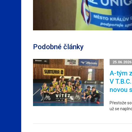
Podobné články
25.06.2026
A-tým z
V T.B.C
novou 
Přestože sou
už se napln