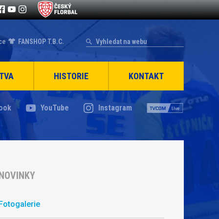
ce
FANSHOP T.B.C.
TVA
HISTORIE
KONTAKT
ook
YouTube
Instagram
NOVINKY
Fotogalerie