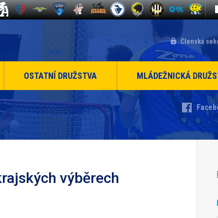
Členská sek
OSTATNÍ DRUŽSTVA
MLÁDEŽNICKÁ DRUŽS
Faceb
krajských výběrech