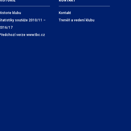
HISTORIE
KONTAKT
Historie klubu
Kontakt
Statistiky soutěže 2010/11 –
Trenéři a vedení klubu
2016/17
Předchozí verze www.tbc.cz