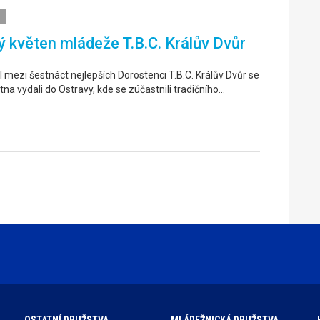
 květen mládeže T.B.C. Králův Dvůr
 mezi šestnáct nejlepších Dorostenci T.B.C. Králův Dvůr se
tna vydali do Ostravy, kde se zúčastnili tradičního…