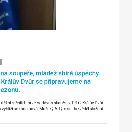
ná soupeře, mládež sbírá úspěchy.
. Králův Dvůr se připravujeme na
sezonu.
těžní ročník teprve nedávno skončil, v T.B.C. Králův Dvůr
o vyhlíží sezóna nová. Mužský A-tým se dozvěděl složení…