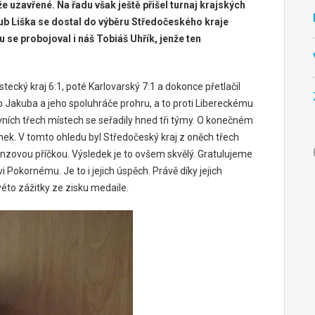
 uzavřené. Na řadu však ještě přišel turnaj krajských
kub Liška se dostal do výběru Středočeského kraje
se probojoval i náš Tobiáš Uhřík, jenže ten
stecký kraj 6:1, poté Karlovarský 7:1 a dokonce přetlačil
 Jakuba a jeho spoluhráče prohru, a to proti Libereckému
 prvních třech místech se seřadily hned tři týmy. O konečném
ek. V tomto ohledu byl Středočeský kraj z oněch třech
bronzovou příčkou. Výsledek je to ovšem skvělý. Gratulujeme
Pokornému. Je to i jejich úspěch. Právě díky jejich
éto zážitky ze zisku medaile.