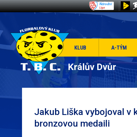
KLUB
A-TÝM
Králův Dvůr
Jakub Liška vybojoval v 
bronzovou medaili