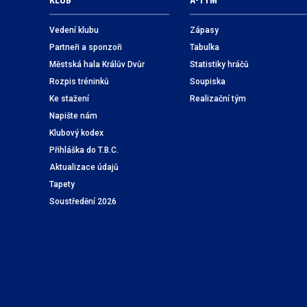
KLUB
A-TÝM
Vedení klubu
Zápasy
Partneři a sponzoři
Tabulka
Městská hala Králův Dvůr
Statistiky hráčů
Rozpis tréninků
Soupiska
Ke stažení
Realizační tým
Napište nám
Klubový kodex
Přihláška do T.B.C.
Aktualizace údajů
Tapety
Soustředění 2026