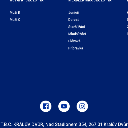
OSTATNÍ DRUŽSTVA
MLÁDEŽNICKÁ DRUŽSTVA
Muži B
Junioři
Muži C
Dorost
Starší žáci
Mladší žáci
Elévové
Přípravka
T.B.C. KRÁLŮV DVŮR, Nad Stadionem 354, 267 01 Králův Dvůr