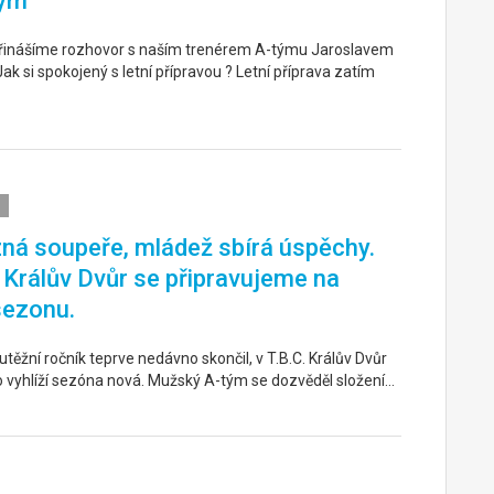
ým
řinášíme rozhovor s naším trenérem A-týmu Jaroslavem
k si spokojený s letní přípravou ? Letní příprava zatím
ná soupeře, mládež sbírá úspěchy.
. Králův Dvůr se připravujeme na
sezonu.
těžní ročník teprve nedávno skončil, v T.B.C. Králův Dvůr
o vyhlíží sezóna nová. Mužský A-tým se dozvěděl složení…