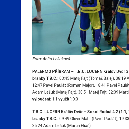
Foto: Anita Lešuková
PALERMO PŘÍBRAM – T.B.C. LUCERN Králův Dvůr 3:9 
branky T.B.C.:
03:45
Matěj Fajt
(Tomáš Balej)
,
08:19
A
12:47
Pavel Paulát
(Roman Major)
,
18:41
Pavel Paulá
Adam Lešuk
(Matěj Fajt)
,
30:51
Matěj Fajt
,
32:09
Marti
vyloučení:
1:1
využití:
0:0
T.B.C. LUCERN Králův Dvůr – Sokol Rudná 4:2 (1:1, 1
branky T.B.C.:
09:49
Oliver Mahr
(Pavel Paulát),
19:3
35:24
Adam Lešuk
(Martin Eliáš)