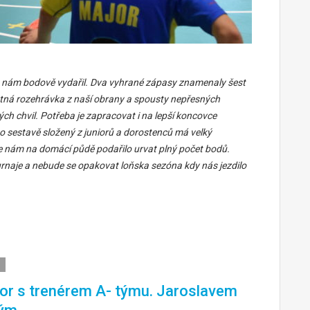
 nám bodově vydařil. Dva vyhrané zápasy znamenaly šest
patná rozehrávka z naší obrany a spousty nepřesných
h chvil. Potřeba je zapracovat i na lepší koncovce
to sestavě složený z juniorů a dorostenců má velký
 se nám na domácí půdě podařilo urvat plný počet bodů.
urnaje a nebude se opakovat loňska sezóna kdy nás jezdilo
r s trenérem A- týmu. Jaroslavem