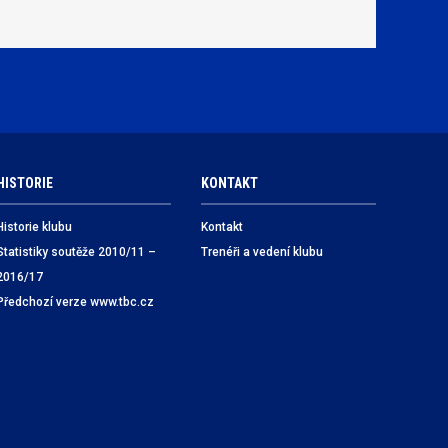
HISTORIE
KONTAKT
Historie klubu
Kontakt
Statistiky soutěže 2010/11 –
Trenéři a vedení klubu
2016/17
Předchozí verze www.tbc.cz