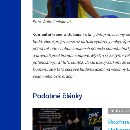
Foto: Anita Lešuková
Komentář trenéra Dušana Tóta:
„Vstup do sezóny se
bodů. Herní projev zase až natolik vydařený nebyl. Š
přihrávek nám v obou zápasech přineslo spoustu horkýc
a dravosti před bránou soupeře. Myslím si, že tým v té
potenciál vyhrát tuto soutěž. Jinak děkuji klukům, že
Doufám, že v této sestavě budeme jezdit na všechny t
sedm nebo osm hráčů.“
Podobné články
31.07.2026
Rozhovo