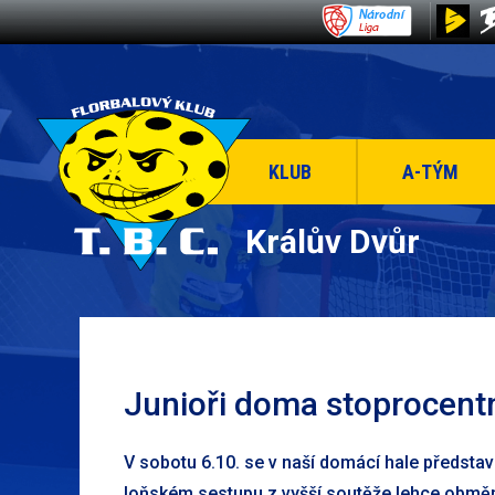
KLUB
A-TÝM
Králův Dvůr
Junioři doma stoprocentn
V sobotu 6.10. se v naší domácí hale představi
loňském sestupu z vyšší soutěže lehce obměnil