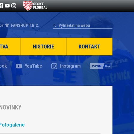
ce
FANSHOP T.B.C.
TVA
HISTORIE
KONTAKT
ook
YouTube
Instagram
NOVINKY
Fotogalerie