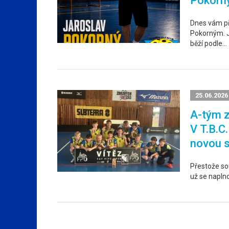
Pokorn
Dnes vám p
Pokorným. Ja
běží podle…
25.06.2026
A-tým z
V T.B.C
novou 
Přestože sou
už se napln