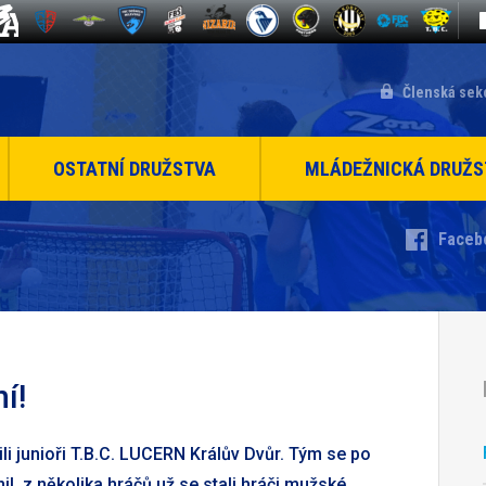
Členská sek
OSTATNÍ DRUŽSTVA
MLÁDEŽNICKÁ DRUŽS
Faceb
í!
li junioři T.B.C. LUCERN Králův Dvůr. Tým se po
, z několika hráčů už se stali hráči mužské