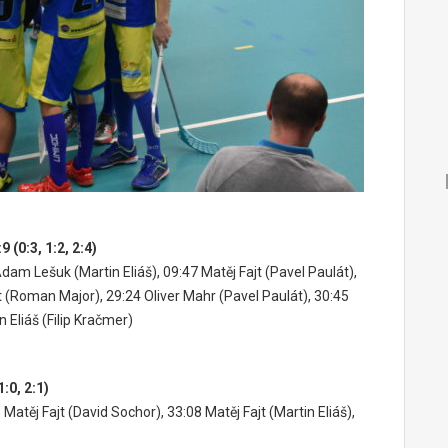
(0:3, 1:2, 2:4)
dam Lešuk
(Martin Eliáš)
,
09:47
Matěj Fajt
(Pavel Paulát)
,
t
(Roman Major)
,
29:24
Oliver Mahr
(Pavel Paulát)
,
30:45
n Eliáš
(Filip Kračmer)
:0, 2:1)
3
Matěj Fajt
(David Sochor),
33:08
Matěj Fajt
(Martin Eliáš),