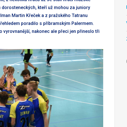
ů dorosteneckých, kteří už mohou za juniory
gólman Martin Křeček a z pražského Tatranu
 s přehledem poradilo s příbramským Palermem.
 vyrovnanější, nakonec ale přeci jen přineslo tři