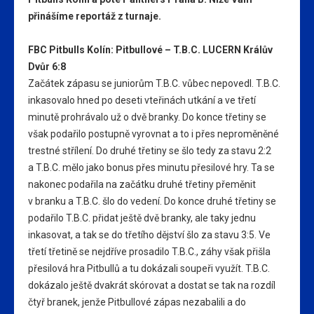
přinášíme reportáž z turnaje.
FBC Pitbulls Kolín: Pitbullové – T.B.C. LUCERN Králův
Dvůr 6:8
Začátek zápasu se juniorům T.B.C. vůbec nepovedl. T.B.C.
inkasovalo hned po deseti vteřinách utkání a ve třetí
minutě prohrávalo už o dvě branky. Do konce třetiny se
však podařilo postupně vyrovnat a to i přes neproměněné
trestné střílení. Do druhé třetiny se šlo tedy za stavu 2:2
a T.B.C. mělo jako bonus přes minutu přesilové hry. Ta se
nakonec podařila na začátku druhé třetiny přeměnit
v branku a T.B.C. šlo do vedení. Do konce druhé třetiny se
podařilo T.B.C. přidat ještě dvě branky, ale taky jednu
inkasovat, a tak se do třetího dějství šlo za stavu 3:5. Ve
třetí třetině se nejdříve prosadilo T.B.C., záhy však přišla
přesilová hra Pitbullů a tu dokázali soupeři využít. T.B.C.
dokázalo ještě dvakrát skórovat a dostat se tak na rozdíl
čtyř branek, jenže Pitbullové zápas nezabalili a do