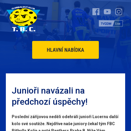
HLAVNÍ NABÍDKA
Junioři navázali na
předchozí úspěchy!
Poslední zářijovou neděli odehráli junioři Lucernu další
kolo své soutěže. Nejdříve naše juniory čekal tým FBC
Pitbulls Kolín a poté Panthers Praha B. Níže Vám