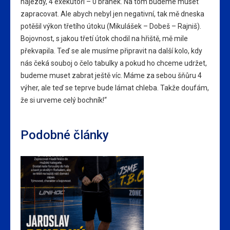
nájezdy, 4 exekutoři – 0 branek. Na tom budeme muset
zapracovat. Ale abych nebyl jen negativní, tak mě dneska
potěšil výkon třetího útoku (Mikulášek – Dobeš – Rajniš).
Bojovnost, s jakou třetí útok chodil na hřiště, mě mile
překvapila. Teď se ale musíme připravit na další kolo, kdy
nás čeká souboj o čelo tabulky a pokud ho chceme udržet,
budeme muset zabrat ještě víc. Máme za sebou šňůru 4
výher, ale teď se teprve bude lámat chleba. Takže doufám,
že si urveme celý bochník!“
Podobné články