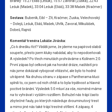
Branky: 15:27 Eliáš (Lešuk), 15:57 Zavoral (Zuska), 22:43
Lešuk (Mašek), 33:04 Lešuk (Eliáš), 33:38 Mašek (Kračmer)
Sestava:
Bubeník, Eibl – Zít, Kračmer, Zuska, Velechovský
– Dolejš, Lešuk, Eliáš, Mašek, Uhřík, Zavoral, Mikulášek,
Dobeš, Rajniš
Komentář trenéra Lukáše Jiráska:
„Co k dnešku říct? Věděli jsme, že jdeme na papírově slabší
soupeře, přesto jsem kluky nabádal, aby to nepodceňovali.
A výsledek? Po třech minutách prohráváme s Kolínem 2:0.
První zápas byl celkově jak na horské dráze, naštěstí pro
nás jsme dokázali vybojovat vítězství, ale bylo to hodně
utrápené. Na druhou stranu v zápase s Pantherama kluci
splnili to, co jsem od nich chtěl a to byla trpělivost a hlavně
poctivé bránění. Výsledek 5:0 mluví za vše, nicméně máme
na to vyhrávat i vyšším rozdílem. Bohužel nás trápí často
zbytečné fauly, po kterých následuje dvouminutový trest
a mimo jiné nás také trápí trestné střílení. 4 zápasy, 4