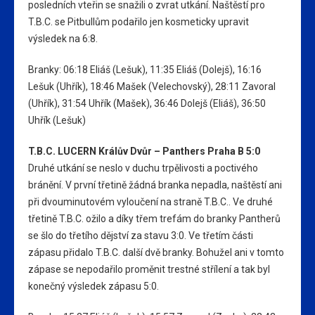
posledních vteřin se snažili o zvrat utkání. Naštěstí pro
T.B.C. se Pitbullům podařilo jen kosmeticky upravit
výsledek na 6:8.
Branky: 06:18 Eliáš (Lešuk), 11:35 Eliáš (Dolejš), 16:16
Lešuk (Uhřík), 18:46 Mašek (Velechovský), 28:11 Zavoral
(Uhřík), 31:54 Uhřík (Mašek), 36:46 Dolejš (Eliáš), 36:50
Uhřík (Lešuk)
T.B.C. LUCERN Králův Dvůr – Panthers Praha B 5:0
Druhé utkání se neslo v duchu trpělivosti a poctivého
bránění. V první třetině žádná branka nepadla, naštěstí ani
při dvouminutovém vyloučení na straně T.B.C.. Ve druhé
třetině T.B.C. ožilo a díky třem trefám do branky Pantherů
se šlo do třetího dějství za stavu 3:0. Ve třetím části
zápasu přidalo T.B.C. další dvě branky. Bohužel ani v tomto
zápase se nepodařilo proměnit trestné střílení a tak byl
konečný výsledek zápasu 5:0.