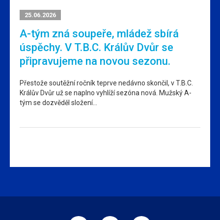
25.06.2026
A-tým zná soupeře, mládež sbírá
úspěchy. V T.B.C. Králův Dvůr se
připravujeme na novou sezonu.
Přestože soutěžní ročník teprve nedávno skončil, v T.B.C.
Králův Dvůr už se naplno vyhlíží sezóna nová. Mužský A-
tým se dozvěděl složení…