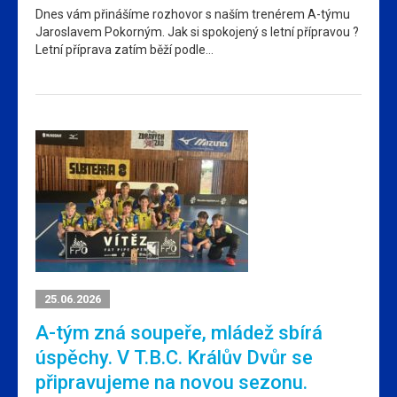
Dnes vám přinášíme rozhovor s naším trenérem A-týmu
Jaroslavem Pokorným. Jak si spokojený s letní přípravou ?
Letní příprava zatím běží podle…
25.06.2026
A-tým zná soupeře, mládež sbírá
úspěchy. V T.B.C. Králův Dvůr se
připravujeme na novou sezonu.