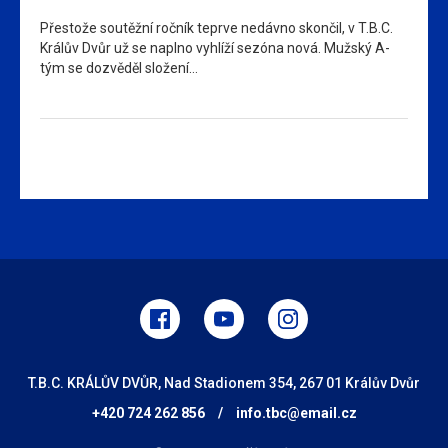
Přestože soutěžní ročník teprve nedávno skončil, v T.B.C.
Králův Dvůr už se naplno vyhlíží sezóna nová. Mužský A-
tým se dozvěděl složení…
T.B.C. KRÁLŮV DVŮR, Nad Stadionem 354, 267 01 Králův Dvůr
+420 724 262 856
/
info.tbc@email.cz