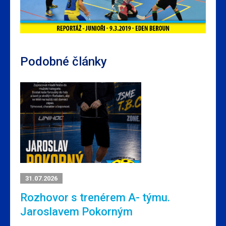
Podobné články
31.07.2026
Rozhovor s trenérem A- týmu.
Jaroslavem Pokorným