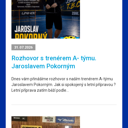
31.07.2026
Rozhovor s trenérem A- týmu.
Jaroslavem Pokorným
Dnes vám přinášíme rozhovor s naším trenérem A-týmu
Jaroslavem Pokorným. Jak si spokojený s letní přípravou ?
Letní příprava zatím běží podle…