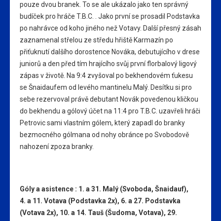
pouze dvou branek. To se ale ukázalo jako ten správný
budíček pro hráče T.B.C. . Jako první se prosadil Podstavka
po nahrávce od koho jiného než Votavy. Další přesný zásah
zaznamenal střelou ze středu hřiště Karmazín po
přiťuknutí dalšího dorostence Nováka, debutujícího v drese
juniorů a den před tím hrajícího svůj první florbalový ligový
zápas v životě. Na 9:4 zvyšoval po bekhendovém ťukesu
se Šnaidaufem od levého mantinelu Malý. Desítku si pro
sebe rezervoval právě debutant Novák povedenou kličkou
do bekhendu a gólový účet na 11:4 pro T.B.C. uzavřeli hráči
Petrovic sami vlastním gólem, který zapadl do branky
bezmocného gólmana od nohy obránce po Svobodově
nahození zpoza branky.
Góly a asistence : 1. a 31. Malý (Svoboda, Šnaidauf),
4. a 11. Votava (Podstavka 2x), 6. a 27. Podstavka
(Votava 2x), 10. a 14. Tauš (Šudoma, Votava), 29.