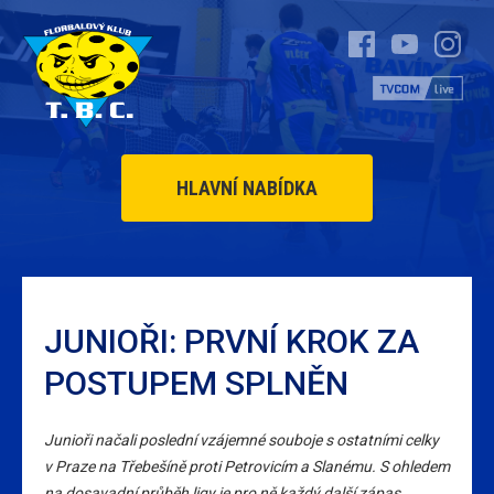
HLAVNÍ NABÍDKA
JUNIOŘI: PRVNÍ KROK ZA
POSTUPEM SPLNĚN
Junioři načali poslední vzájemné souboje s ostatními celky
v Praze na Třebešíně proti Petrovicím a Slanému. S ohledem
na dosavadní průběh ligy je pro ně každý další zápas