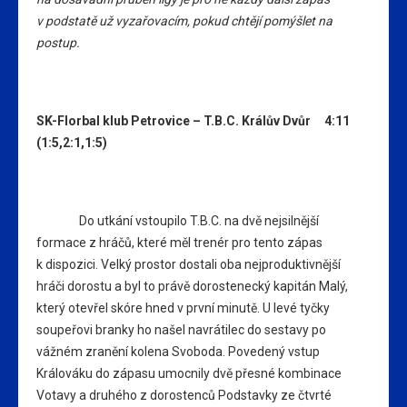
v podstatě už vyzařovacím, pokud chtějí pomýšlet na
postup.
SK-Florbal klub Petrovice – T.B.C. Králův Dvůr 4:11
(1:5,2:1,1:5)
Do utkání vstoupilo T.B.C. na dvě nejsilnější
formace z hráčů, které měl trenér pro tento zápas
k dispozici. Velký prostor dostali oba nejproduktivnější
hráči dorostu a byl to právě dorostenecký kapitán Malý,
který otevřel skóre hned v první minutě. U levé tyčky
soupeřovi branky ho našel navrátilec do sestavy po
vážném zranění kolena Svoboda. Povedený vstup
Králováku do zápasu umocnily dvě přesné kombinace
Votavy a druhého z dorostenců Podstavky ze čtvrté