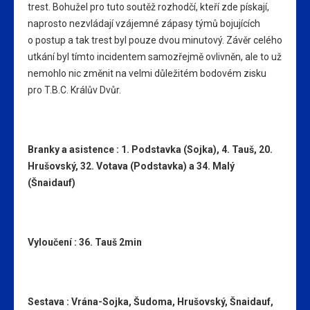
trest. Bohužel pro tuto soutěž rozhodčí, kteří zde pískají,
naprosto nezvládají vzájemné zápasy týmů bojujících
o postup a tak trest byl pouze dvou minutový. Závěr celého
utkání byl tímto incidentem samozřejmě ovlivněn, ale to už
nemohlo nic změnit na velmi důležitém bodovém zisku
pro T.B.C. Králův Dvůr.
Branky a asistence : 1. Podstavka (Sojka), 4. Tauš, 20.
Hrušovský, 32. Votava (Podstavka) a 34. Malý
(Šnaidauf)
Vyloučení : 36. Tauš 2min
Sestava : Vrána-Sojka, Šudoma, Hrušovský, Šnaidauf,