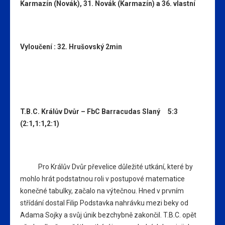
Karmazín (Novák), 31. Novák (Karmazín) a 36. vlastní
Vyloučení : 32. Hrušovský 2min
T.B.C. Králův Dvůr – FbC Barracudas Slaný 5:3
(2:1,1:1,2:1)
Pro Králův Dvůr převelice důležité utkání, které by
mohlo hrát podstatnou roli v postupové matematice
konečné tabulky, začalo na výtečnou. Hned v prvním
střídání dostal Filip Podstavka nahrávku mezi beky od
Adama Sojky a svůj únik bezchybně zakončil. T.B.C. opět