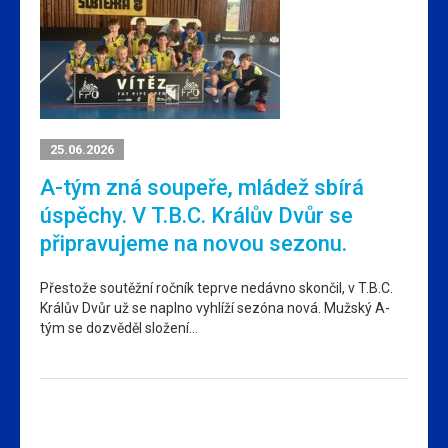
25.06.2026
A-tým zná soupeře, mládež sbírá
úspěchy. V T.B.C. Králův Dvůr se
připravujeme na novou sezonu.
Přestože soutěžní ročník teprve nedávno skončil, v T.B.C.
Králův Dvůr už se naplno vyhlíží sezóna nová. Mužský A-
tým se dozvěděl složení…