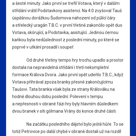
a šesté minuty. Jako první se trefil Votava, který v dalším
střídání vrátil Podstavkovy asistenci. Na 4:0 zvyšoval Tauš
úspěšnou dorážkou Šudomova nahození od půlící čáry
a střelecký uragán T.B.C. v první třetině zakončilo opět duo
Votava, skórující, a Podstavka, asistující. Jedinou černou
kaňkou byla nedůslednost z poslední minuty, po které se
poprvé v utkání prosadil i soupeř.
Od druhé třetiny tempo hry trochu upadlo a prostor
dostala na nepravidelná střídání i třetí nekompletní
formace Králova Dvora. Jako první opět udeřilo T.B.C., když
Votava přihrával zpoza branky přesně zakončujícímu
Taušovi. Tata branka však byla ze strany Králováku na
hodně dlouhou dobu poslední. Polevení v tempu
a nepřesnosti v obrané fázi hry byly hlavním důsledkem
dvou branek v síti gólmana Vrány do konce druhé části.
Na začátku posledního dějství bylo ještě hůře. To se
totiž Petrovice po další chybě v obraně dostali už na rozdíl