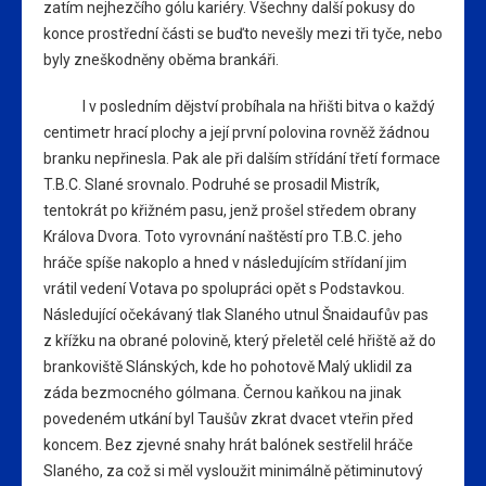
zatím nejhezčího gólu kariéry. Všechny další pokusy do
konce prostřední části se buďto nevešly mezi tři tyče, nebo
byly zneškodněny oběma brankáři.
I v posledním dějství probíhala na hřišti bitva o každý
centimetr hrací plochy a její první polovina rovněž žádnou
branku nepřinesla. Pak ale při dalším střídání třetí formace
T.B.C. Slané srovnalo. Podruhé se prosadil Mistrík,
tentokrát po křižném pasu, jenž prošel středem obrany
Králova Dvora. Toto vyrovnání naštěstí pro T.B.C. jeho
hráče spíše nakoplo a hned v následujícím střídaní jim
vrátil vedení Votava po spolupráci opět s Podstavkou.
Následující očekávaný tlak Slaného utnul Šnaidaufův pas
z křížku na obrané polovině, který přeletěl celé hřiště až do
brankoviště Slánských, kde ho pohotově Malý uklidil za
záda bezmocného gólmana. Černou kaňkou na jinak
povedeném utkání byl Taušův zkrat dvacet vteřin před
koncem. Bez zjevné snahy hrát balónek sestřelil hráče
Slaného, za což si měl vysloužit minimálně pětiminutový