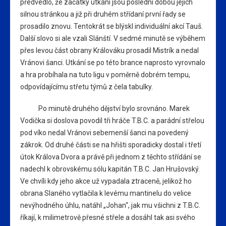
předvedlo, že začátky utkání jsou poslední dobou jejich
silnou stránkou a již při druhém střídaní první řady se
prosadilo znovu. Tentokrát se blýskl individuální akcí Tauš.
Další slovo si ale vzali Slánští. V sedmé minutě se výběhem
přes levou část obrany Králováku prosadil Mistrík a nedal
Vránovi šanci. Utkání se po této brance naprosto vyrovnalo
a hra probíhala na tuto ligu v poměrně dobrém tempu,
odpovídajícímu střetu týmů z čela tabulky.
Po minutě druhého dějství bylo srovnáno. Marek
Vodička si doslova povodil tři hráče T.B.C. a parádní střelou
pod víko nedal Vránovi sebemenší šanci na povedený
zákrok. Od druhé části se na hřišti sporadicky dostal i třetí
útok Králova Dvora a právě při jednom z těchto střídání se
nadechl k obrovskému sólu kapitán T.B.C. Jan Hrušovský.
Ve chvíli kdy jeho akce už vypadala ztraceně, jelikož ho
obrana Slaného vytlačila k levému mantinelu do velice
nevýhodného úhlu, natáhl „Johan“, jak mu všichni z T.B.C.
říkají, k milimetrově přesné střele a dosáhl tak asi svého