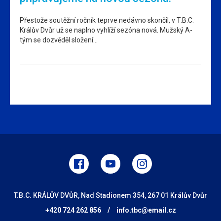
Přestože soutěžní ročník teprve nedávno skončil, v T.B.C.
Králův Dvůr už se naplno vyhlíží sezóna nová. Mužský A-
tým se dozvěděl složení…
T.B.C. KRÁLŮV DVŮR, Nad Stadionem 354, 267 01 Králův Dvůr
+420 724 262 856
/
info.tbc@email.cz