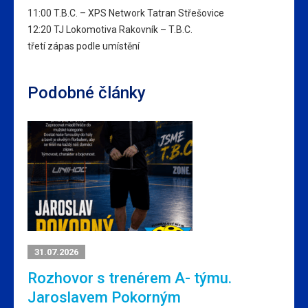
11:00 T.B.C. – XPS Network Tatran Střešovice
12:20 TJ Lokomotiva Rakovník – T.B.C.
třetí zápas podle umístění
Podobné články
31.07.2026
Rozhovor s trenérem A- týmu.
Jaroslavem Pokorným