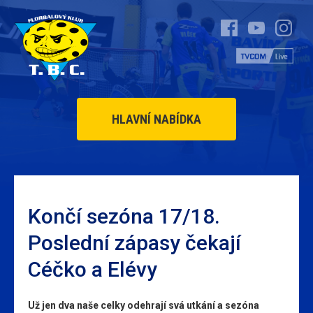
HLAVNÍ NABÍDKA
Končí sezóna 17/18.
Poslední zápasy čekají
Céčko a Elévy
Už jen dva naše celky odehrají svá utkání a sezóna