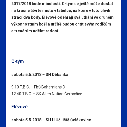
2017/2018 bude minulostí. C-tým se ještě může dostat
na krásné čtvrté místo v tabulce, na které v tuto chvíli
ztrácí dva body. Elévové odehrají svá utkání ve druhém
výkonnostním koši a určitě budou chtít svým rodičům
a trenérům udělat radost.
C-tým
sobota 5.5.2018 – SH Děkanka
9:10 T.B.C. – FbŠ Bohemians D
12:40 T.B.C. – SK Alien Nation Černošice
Elévové
sobota 5.5.2018 – SH U Učiliště Čelákovice