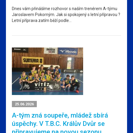
Dnes vám přinášíme rozhovor s naším trenérem A-týmu
Jaroslavem Pokorným. Jak si spokojený s letní přípravou ?
Letní příprava zatím běží podle…
25.06.2026
A-tým zná soupeře, mládež sbírá
úspěchy. V T.B.C. Králův Dvůr se
připravujeme na novou sezonu.