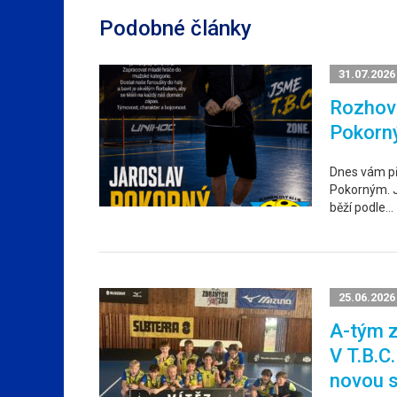
Podobné články
31.07.2026
Rozhovo
Pokorn
Dnes vám p
Pokorným. Ja
běží podle…
25.06.2026
A-tým z
V T.B.C
novou 