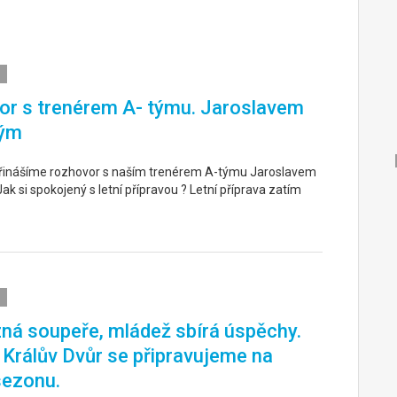
r s trenérem A- týmu. Jaroslavem
ým
řinášíme rozhovor s naším trenérem A-týmu Jaroslavem
k si spokojený s letní přípravou ? Letní příprava zatím
ná soupeře, mládež sbírá úspěchy.
. Králův Dvůr se připravujeme na
sezonu.