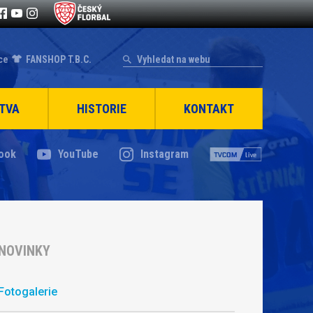
ce
FANSHOP T.B.C.
TVA
HISTORIE
KONTAKT
ook
YouTube
Instagram
NOVINKY
Fotogalerie