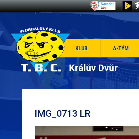
KLUB
A-TÝM
Králův Dvůr
IMG_0713 LR