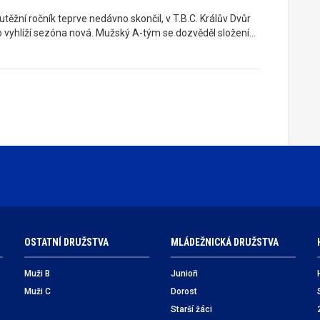
těžní ročník teprve nedávno skončil, v T.B.C. Králův Dvůr
o vyhlíží sezóna nová. Mužský A-tým se dozvěděl složení…
OSTATNÍ DRUŽSTVA
MLÁDEŽNICKÁ DRUŽSTVA
Muži B
Junioři
Muži C
Dorost
Starší žáci