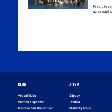
Přestože sou
už se napln
KLUB
A-TÝM
Vedení klubu
Zápasy
Partneři a sponzoři
Tabulka
Městská hala Králův Dvůr
Statistiky hráčů