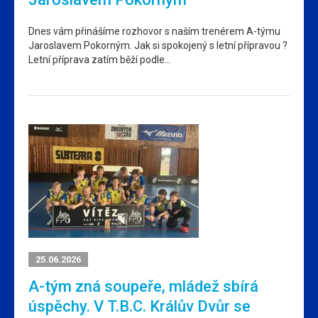
Dnes vám přinášíme rozhovor s naším trenérem A-týmu
Jaroslavem Pokorným. Jak si spokojený s letní přípravou ?
Letní příprava zatím běží podle…
25.06.2026
A-tým zná soupeře, mládež sbírá
úspěchy. V T.B.C. Králův Dvůr se