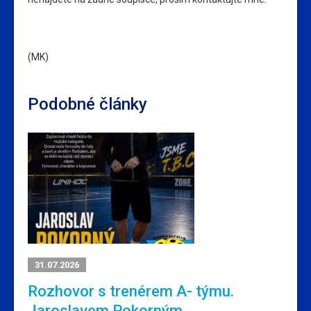
(MK)
Podobné články
31.07.2026
Rozhovor s trenérem A- týmu.
Jaroslavem Pokorným