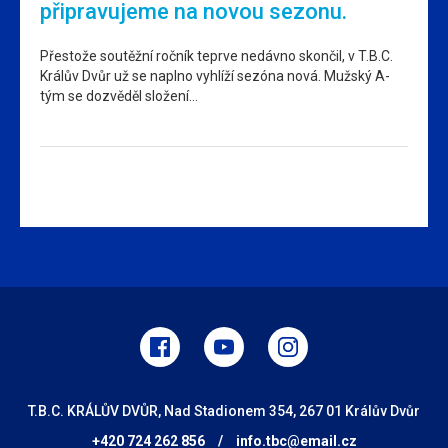
připravujeme na novou sezonu.
Přestože soutěžní ročník teprve nedávno skončil, v T.B.C.
Králův Dvůr už se naplno vyhlíží sezóna nová. Mužský A-
tým se dozvěděl složení…
T.B.C. KRÁLŮV DVŮR, Nad Stadionem 354, 267 01 Králův Dvůr
+420 724 262 856
/
info.tbc@email.cz