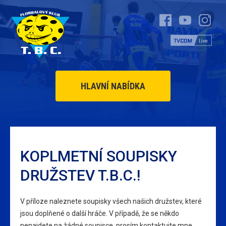
HLAVNÍ NABÍDKA
KOPLMETNÍ SOUPISKY
DRUŽSTEV T.B.C.!
V příloze naleznete soupisky všech našich družstev, které
jsou doplňené o další hráče. V případě, že se někdo
nenajdete na žádné soupisce, prosím kontaktujte mne.