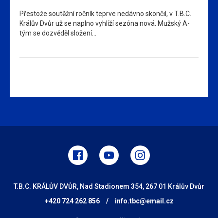
Přestože soutěžní ročník teprve nedávno skončil, v T.B.C.
Králův Dvůr už se naplno vyhlíží sezóna nová. Mužský A-
tým se dozvěděl složení…
T.B.C. KRÁLŮV DVŮR, Nad Stadionem 354, 267 01 Králův Dvůr
+420 724 262 856
/
info.tbc@email.cz