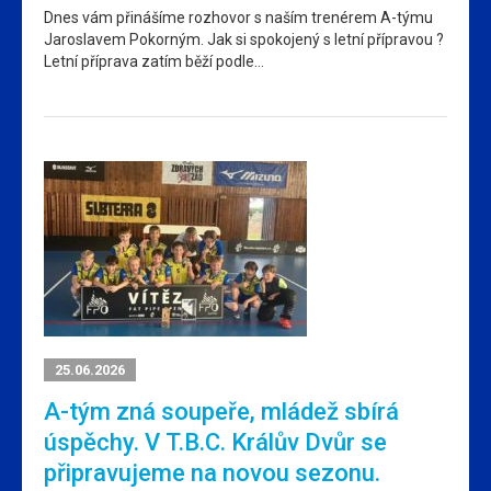
Dnes vám přinášíme rozhovor s naším trenérem A-týmu
Jaroslavem Pokorným. Jak si spokojený s letní přípravou ?
Letní příprava zatím běží podle…
25.06.2026
A-tým zná soupeře, mládež sbírá
úspěchy. V T.B.C. Králův Dvůr se
připravujeme na novou sezonu.