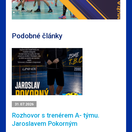
Podobné články
31.07.2026
Rozhovor s trenérem A- týmu.
Jaroslavem Pokorným