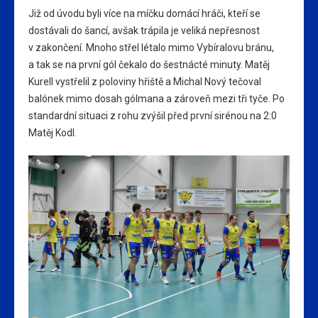
Již od úvodu byli více na míčku domácí hráči, kteří se
dostávali do šancí, avšak trápila je veliká nepřesnost
v zakončení. Mnoho střel létalo mimo Vybíralovu bránu,
a tak se na první gól čekalo do šestnácté minuty. Matěj
Kurell vystřelil z poloviny hřiště a Michal Nový tečoval
balónek mimo dosah gólmana a zároveň mezi tři tyče. Po
standardní situaci z rohu zvýšil před první sirénou na 2:0
Matěj Kodl.