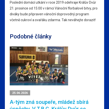
Poslední domácí utkání v roce 2019 odehraje Králův Dvůr
21. prosince od 15:00 v rámci Vánoční florbalové bitvy, pro
diváky bude připraven vánoční doprovodný program
včetně cukroví a svařáku zdarma. Tak neváhejte dorazit!
Podobné články
25.06.2026
A-tým zná soupeře, mládež sbírá
úspěchy. V T.B.C. Králův Dvůr se