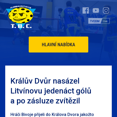
HLAVNÍ NABÍDKA
Králův Dvůr nasázel
Litvínovu jedenáct gólů
a po zásluze zvítězil
Hráči Bivoje přijeli do Králova Dvora jakožto