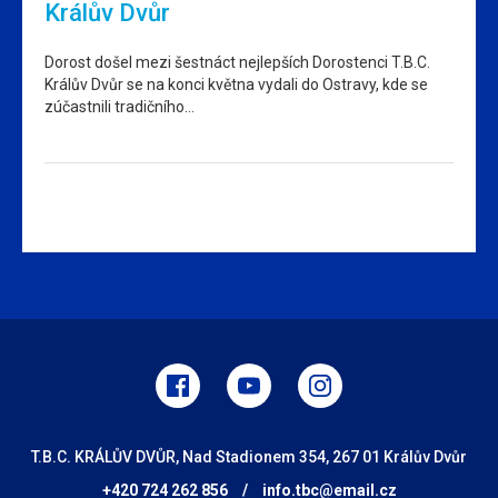
Králův Dvůr
Dorost došel mezi šestnáct nejlepších Dorostenci T.B.C.
Králův Dvůr se na konci května vydali do Ostravy, kde se
zúčastnili tradičního…
T.B.C. KRÁLŮV DVŮR, Nad Stadionem 354, 267 01 Králův Dvůr
+420 724 262 856
/
info.tbc@email.cz