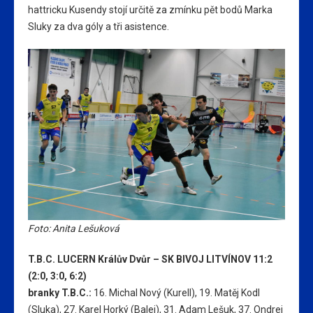
hattricku Kusendy stojí určitě za zmínku pět bodů Marka
Sluky za dva góly a tři asistence.
Foto: Anita Lešuková
T.B.C. LUCERN Králův Dvůr – SK BIVOJ LITVÍNOV 11:2
(2:0, 3:0, 6:2)
branky T.B.C.:
16. Michal Nový (Kurell), 19. Matěj Kodl
(Sluka), 27. Karel Horký (Balej), 31. Adam Lešuk, 37. Ondrej