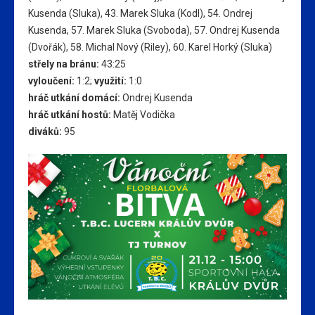
Kusenda (Sluka), 43. Marek Sluka (Kodl), 54. Ondrej
Kusenda, 57. Marek Sluka (Svoboda), 57. Ondrej Kusenda
(Dvořák), 58. Michal Nový (Riley), 60. Karel Horký (Sluka)
střely na bránu:
43:25
vyloučení:
1:2;
využití:
1:0
hráč utkání domácí:
Ondrej Kusenda
hráč utkání hostů:
Matěj Vodička
diváků:
95