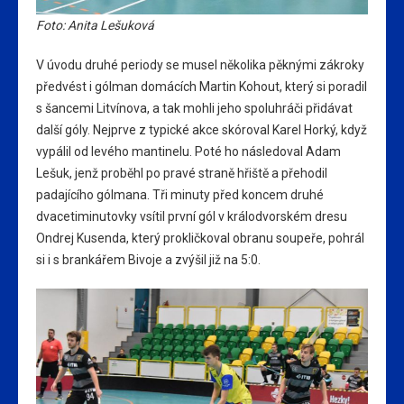
Foto: Anita Lešuková
V úvodu druhé periody se musel několika pěknými zákroky
předvést i gólman domácích Martin Kohout, který si poradil
s šancemi Litvínova, a tak mohli jeho spoluhráči přidávat
další góly. Nejprve z typické akce skóroval Karel Horký, když
vypálil od levého mantinelu. Poté ho následoval Adam
Lešuk, jenž proběhl po pravé straně hřiště a přehodil
padajícího gólmana. Tři minuty před koncem druhé
dvacetiminutovky vsítil první gól v králodvorském dresu
Ondrej Kusenda, který prokličkoval obranu soupeře, pohrál
si i s brankářem Bivoje a zvýšil již na 5:0.