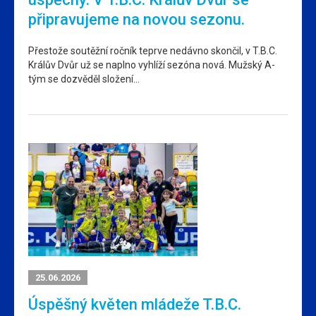
připravujeme na novou sezonu.
Přestože soutěžní ročník teprve nedávno skončil, v T.B.C.
Králův Dvůr už se naplno vyhlíží sezóna nová. Mužský A-
tým se dozvěděl složení…
25.06.2026
Úspěšný květen mládeže T.B.C.