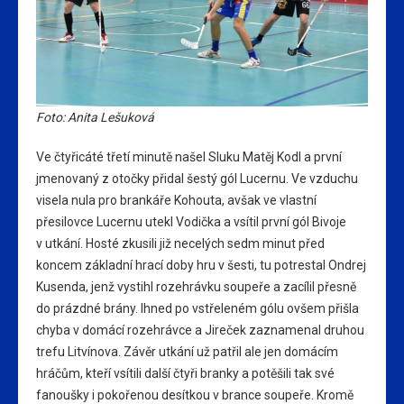
Foto: Anita Lešuková
Ve čtyřicáté třetí minutě našel Sluku Matěj Kodl a první
jmenovaný z otočky přidal šestý gól Lucernu. Ve vzduchu
visela nula pro brankáře Kohouta, avšak ve vlastní
přesilovce Lucernu utekl Vodička a vsítil první gól Bivoje
v utkání. Hosté zkusili již necelých sedm minut před
koncem základní hrací doby hru v šesti, tu potrestal Ondrej
Kusenda, jenž vystihl rozehrávku soupeře a zacílil přesně
do prázdné brány. Ihned po vstřeleném gólu ovšem přišla
chyba v domácí rozehrávce a Jireček zaznamenal druhou
trefu Litvínova. Závěr utkání už patřil ale jen domácím
hráčům, kteří vsítili další čtyři branky a potěšili tak své
fanoušky i pokořenou desítkou v brance soupeře. Kromě