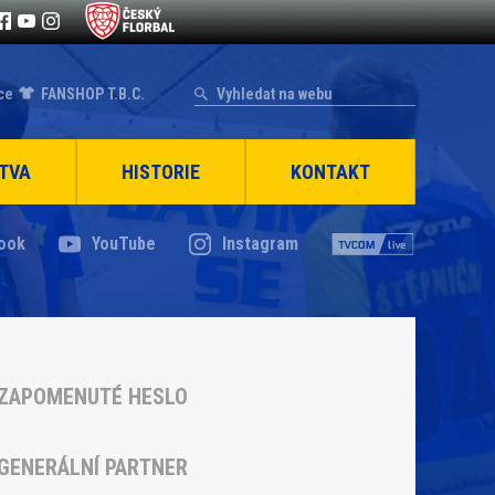
ce
FANSHOP T.B.C.
TVA
HISTORIE
KONTAKT
ook
YouTube
Instagram
ZAPOMENUTÉ HESLO
GENERÁLNÍ PARTNER