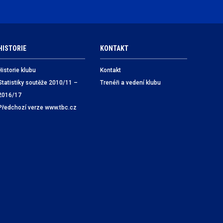
HISTORIE
KONTAKT
Historie klubu
Kontakt
Statistiky soutěže 2010/11 –
Trenéři a vedení klubu
2016/17
Předchozí verze www.tbc.cz