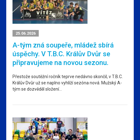
25.06.2026
A-tým zná soupeře, mládež sbírá
úspěchy. V T.B.C. Králův Dvůr se
připravujeme na novou sezonu.
Přestože soutěžní ročník teprve nedávno skončil, v T.B.C.
Králův Dvůr už se naplno vyhlíží sezóna nová. Mužský A-
tým se dozvěděl složení…