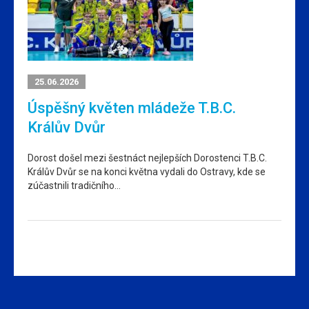
25.06.2026
Úspěšný květen mládeže T.B.C.
Králův Dvůr
Dorost došel mezi šestnáct nejlepších Dorostenci T.B.C.
Králův Dvůr se na konci května vydali do Ostravy, kde se
zúčastnili tradičního…