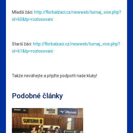
Mladší žáci:
http://florbalzaci.cz/newweb/turnaj_vice.php?
id=60&tp=rozlosovani
Starší žáci:
http://florbalzaci.cz/newweb/turnaj_vice.php?
id=61&tp=rozlosovani
Takže neváhejte a přijďte podpořit naše kluky!
Podobné články