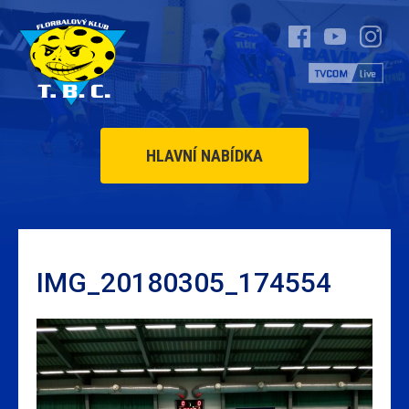
HLAVNÍ NABÍDKA
IMG_20180305_174554