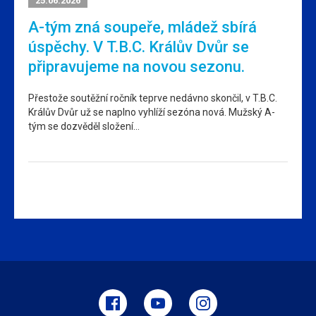
25.06.2026
A-tým zná soupeře, mládež sbírá
úspěchy. V T.B.C. Králův Dvůr se
připravujeme na novou sezonu.
Přestože soutěžní ročník teprve nedávno skončil, v T.B.C.
Králův Dvůr už se naplno vyhlíží sezóna nová. Mužský A-
tým se dozvěděl složení…