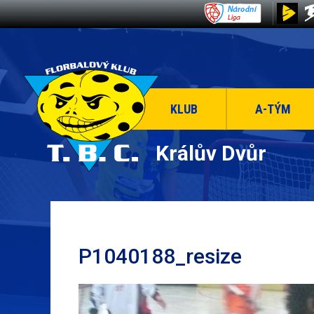
KLUB
A-TÝM
Králův Dvůr
P1040188_resize