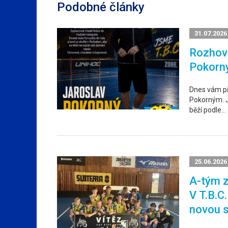
Podobné články
31.07.2026
Rozhovo
Pokorn
Dnes vám p
Pokorným. Ja
běží podle…
25.06.2026
A-tým z
V T.B.C
novou 