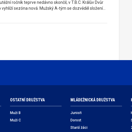
těžní ročník teprve nedávno skončil, v T.B.C. Králův Dvůr
o vyhlíží sezóna nová. Mužský A-tým se dozvěděl složení…
OSTATNÍ DRUŽSTVA
MLÁDEŽNICKÁ DRUŽSTVA
Muži B
Junioři
Muži C
Dorost
Starší žáci