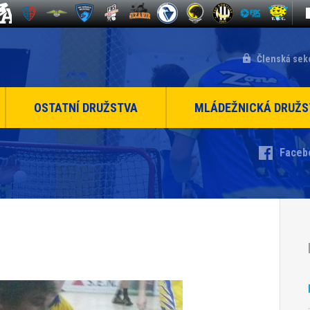
Členská sek
OSTATNÍ DRUŽSTVA
MLÁDEŽNICKÁ DRUŽS
Faceb