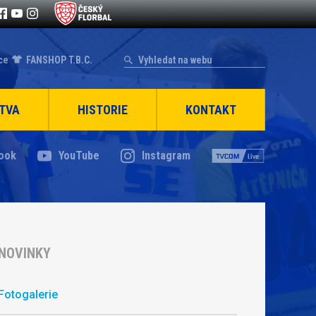
ce
FANSHOP T.B.C.
TVA
HISTORIE
KONTAKT
ook
YouTube
Instagram
NOVINKY
Fotogalerie