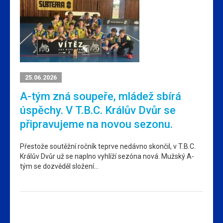
25.06.2026
A-tým zná soupeře, mládež sbírá
úspěchy. V T.B.C. Králův Dvůr se
připravujeme na novou sezonu.
Přestože soutěžní ročník teprve nedávno skončil, v T.B.C.
Králův Dvůr už se naplno vyhlíží sezóna nová. Mužský A-
tým se dozvěděl složení…