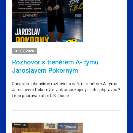
31.07.2026
Rozhovor s trenérem A- týmu.
Jaroslavem Pokorným
Dnes vám přinášíme rozhovor s naším trenérem A-týmu
Jaroslavem Pokorným. Jak si spokojený s letní přípravou ?
Letní příprava zatím běží podle…