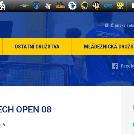
Členská sek
OSTATNÍ DRUŽSTVA
MLÁDEŽNICKÁ DRUŽS
Faceb
ECH OPEN 08
eři: