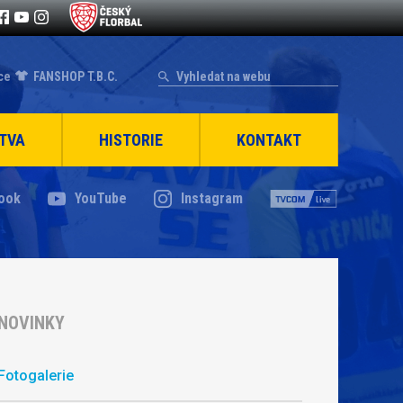
ce
FANSHOP T.B.C.
TVA
HISTORIE
KONTAKT
ook
YouTube
Instagram
NOVINKY
Fotogalerie