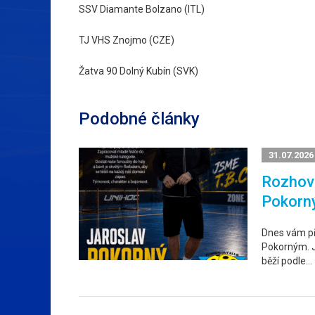
SSV Diamante Bolzano (ITL)
TJ VHS Znojmo (CZE)
Žatva 90 Dolný Kubín (SVK)
Podobné články
31.07.2026
Rozhovo
Pokorn
Dnes vám p
Pokorným. Ja
běží podle…