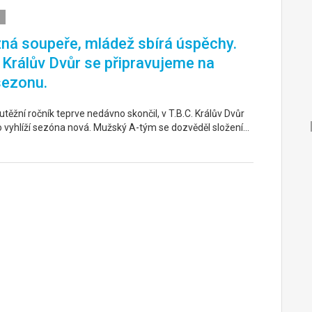
ná soupeře, mládež sbírá úspěchy.
. Králův Dvůr se připravujeme na
sezonu.
těžní ročník teprve nedávno skončil, v T.B.C. Králův Dvůr
o vyhlíží sezóna nová. Mužský A-tým se dozvěděl složení…