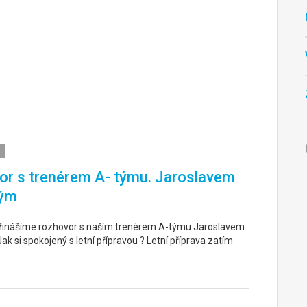
r s trenérem A- týmu. Jaroslavem
ým
řinášíme rozhovor s naším trenérem A-týmu Jaroslavem
k si spokojený s letní přípravou ? Letní příprava zatím