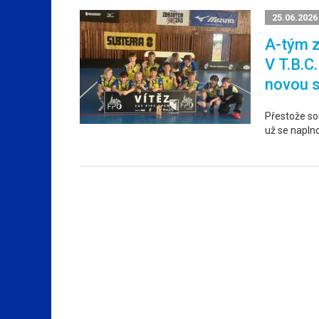
25.06.2026
A-tým z
V T.B.C
novou 
Přestože sou
už se napln