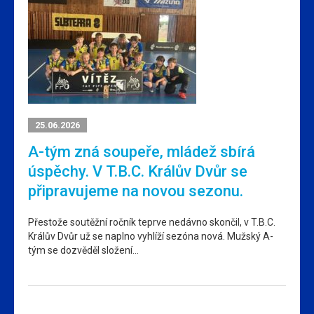
25.06.2026
A-tým zná soupeře, mládež sbírá
úspěchy. V T.B.C. Králův Dvůr se
připravujeme na novou sezonu.
Přestože soutěžní ročník teprve nedávno skončil, v T.B.C.
Králův Dvůr už se naplno vyhlíží sezóna nová. Mužský A-
tým se dozvěděl složení…