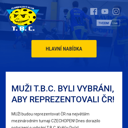
HLAVNÍ NABÍDKA
MUŽI T.B.C. BYLI VYBRÁNI,
ABY REPREZENTOVALI ČR!
MUŽI budou reprezentovat ČR na největším
mezinárodním turnaji CZECHOPEN! Dnes dorazilo
potvrzení o vybrání T.B.C. Králův Dvůr!