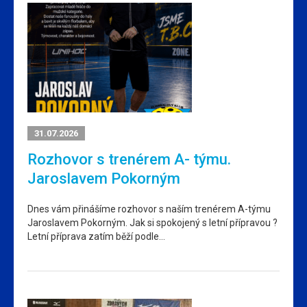
31.07.2026
Rozhovor s trenérem A- týmu.
Jaroslavem Pokorným
Dnes vám přinášíme rozhovor s naším trenérem A-týmu
Jaroslavem Pokorným. Jak si spokojený s letní přípravou ?
Letní příprava zatím běží podle…